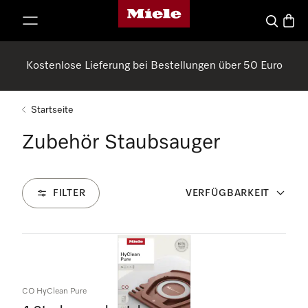
Miele-Homepage
nhalt springen
Suche
Waren
Kostenlose Lieferung bei Bestellungen über 50 Euro
Startseite
Zubehör Staubsauger
FILTER
VERFÜGBARKEIT
80
Produkte
CO HyClean Pure