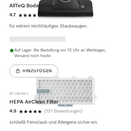
AllTeQ Bodendüse
4.7
(121 Bewertungen)
4.7 Sterne von 5
für extrem leichtläufiges Staubsaugen.
Auf Lager: Bei Bestellung vor 13 Uhr an Werktagen,
Versand noch heute
HINZUFÜGEN
SF-HA 50-1
HEPA AirClean Filter
4.9
(151 Bewertungen)
4.9 Sterne von 5
schließt Feinstaub und Allergene sicher ein.