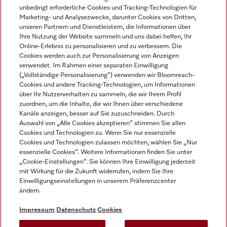
unbedingt erforderliche Cookies und Tracking-Technologien für
DEUTSCH
Marketing- und Analysezwecke, darunter Cookies von Dritten,
unseren Partnern und Dienstleistern, die Informationen über
Ihre Nutzung der Website sammeln und uns dabei helfen, Ihr
Online-Erlebnis zu personalisieren und zu verbessern. Die
Cookies werden auch zur Personalisierung von Anzeigen
verwendet. Im Rahmen einer separaten Einwilligung
(„Vollständige Personalisierung“) verwenden wir Bloomreach-
Miele auf Instagram
Miele auf Youtube
Cookies und andere Tracking-Technologien, um Informationen
über Ihr Nutzerverhalten zu sammeln, die wir Ihrem Profil
zuordnen, um die Inhalte, die wir Ihnen über verschiedene
Kanäle anzeigen, besser auf Sie zuzuschneiden. Durch
Auswahl von „Alle Cookies akzeptieren“ stimmen Sie allen
Cookies und Technologien zu. Wenn Sie nur essenzielle
Impressum
Cookies und Technologien zulassen möchten, wählen Sie „Nur
essenzielle Cookies“. Weitere Informationen finden Sie unter
AGB
„Cookie-Einstellungen“. Sie können Ihre Einwilligung jederzeit
Datenschutz
mit Wirkung für die Zukunft widerrufen, indem Sie Ihre
Einwilligungseinstellungen in unserem Präferenzcenter
Nutzungsbedingungen
ändern.
Barrièrefreiheetserklärung
Gesetzen über digitale Dienste
Impressum
Datenschutz
Cookies
Widerrufsformular