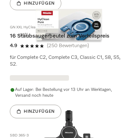
HINZUFÜGEN
GN XXL HyClean Pure
- 25%
16 Staubsaugerbeutel zum Vorteilspreis
4.9
(250 Bewertungen)
4.9 Sterne von 5
für Complete C2, Complete C3, Classic C1, S8, S5,
S2.
Auf Lager: Bei Bestellung vor 13 Uhr an Werktagen,
Versand noch heute
HINZUFÜGEN
SBD 365-3