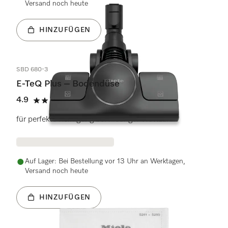
Versand noch heute
HINZUFÜGEN
SBD 680-3
E-TeQ Plus – Bodendüse
4.9
(17 Bewertungen)
4.9 Sterne von 5
für perfekte Reinigung bei niedriger Wattzahl.
Auf Lager: Bei Bestellung vor 13 Uhr an Werktagen,
Versand noch heute
HINZUFÜGEN