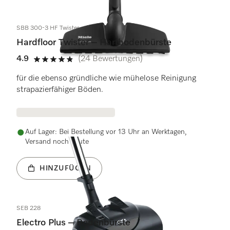
SBB 300-3 HF Twister
Hardfloor Twister – Hartbodenbürste
4.9
(24 Bewertungen)
4.9 Sterne von 5
für die ebenso gründliche wie mühelose Reinigung
strapazierfähiger Böden.
Auf Lager: Bei Bestellung vor 13 Uhr an Werktagen,
Versand noch heute
HINZUFÜGEN
SEB 228
Electro Plus – Bodenbürste