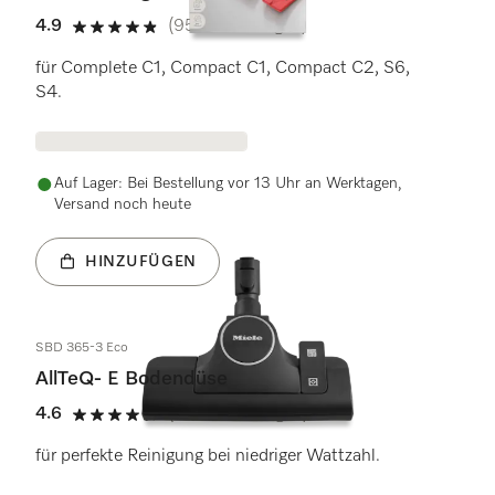
4.9
(95 Bewertungen)
4.9 Sterne von 5
für Complete C1, Compact C1, Compact C2, S6,
S4.
Auf Lager: Bei Bestellung vor 13 Uhr an Werktagen,
Versand noch heute
HINZUFÜGEN
SBD 365-3 Eco
AllTeQ- E Bodendüse
4.6
(28 Bewertungen)
4.6 Sterne von 5
für perfekte Reinigung bei niedriger Wattzahl.