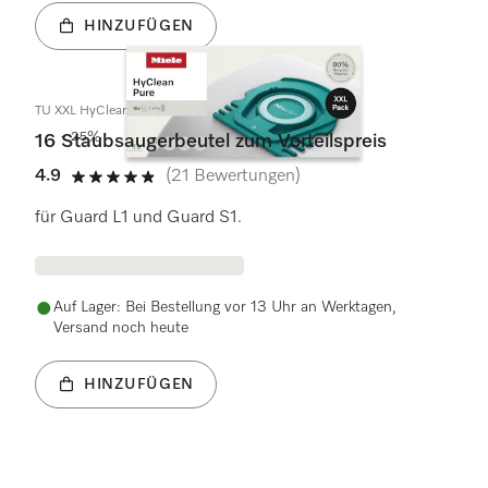
HINZUFÜGEN
TU XXL HyClean Pure
- 25%
16 Staubsaugerbeutel zum Vorteilspreis
4.9
(21 Bewertungen)
4.9 Sterne von 5
für Guard L1 und Guard S1.
Auf Lager: Bei Bestellung vor 13 Uhr an Werktagen,
Versand noch heute
HINZUFÜGEN