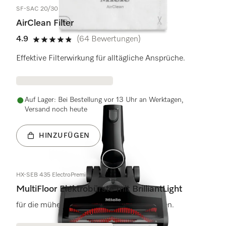
SF-SAC 20/30
AirClean Filter
4.9
(64 Bewertungen)
4.9 Sterne von 5
Effektive Filterwirkung für alltägliche Ansprüche.
Auf Lager: Bei Bestellung vor 13 Uhr an Werktagen,
Versand noch heute
HINZUFÜGEN
HX-SEB 435 ElectroPremium
MultiFloor Elektrobürste mit BrilliantLight
für die mühelose Reinigung aller Bodenarten.