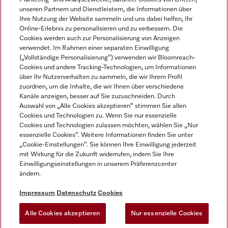
unseren Partnern und Dienstleistern, die Informationen über
Ihre Nutzung der Website sammeln und uns dabei helfen, Ihr
Online-Erlebnis zu personalisieren und zu verbessern. Die
Cookies werden auch zur Personalisierung von Anzeigen
verwendet. Im Rahmen einer separaten Einwilligung
(„Vollständige Personalisierung“) verwenden wir Bloomreach-
Miele auf Instagram
Miele auf Youtube
Cookies und andere Tracking-Technologien, um Informationen
über Ihr Nutzerverhalten zu sammeln, die wir Ihrem Profil
zuordnen, um die Inhalte, die wir Ihnen über verschiedene
Kanäle anzeigen, besser auf Sie zuzuschneiden. Durch
Auswahl von „Alle Cookies akzeptieren“ stimmen Sie allen
Cookies und Technologien zu. Wenn Sie nur essenzielle
Impressum
Cookies und Technologien zulassen möchten, wählen Sie „Nur
essenzielle Cookies“. Weitere Informationen finden Sie unter
AGB
„Cookie-Einstellungen“. Sie können Ihre Einwilligung jederzeit
Datenschutz
mit Wirkung für die Zukunft widerrufen, indem Sie Ihre
Einwilligungseinstellungen in unserem Präferenzcenter
Nutzungsbedingungen
ändern.
Barrièrefreiheetserklärung
Gesetzen über digitale Dienste
Impressum
Datenschutz
Cookies
Widerrufsformular
Alle Cookies akzeptieren
Nur essenzielle Cookies
Cookie-Einstellungen