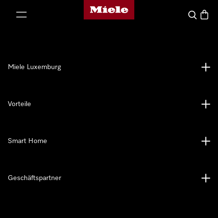
Miele-Homepage
nhalt springen
Suche
Waren
Miele Luxemburg
Vorteile
Smart Home
Geschäftspartner