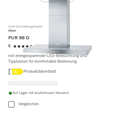
Insel-Dunstabzugshaube
Silver
PUR 98 D
5
(1 Bewertung)
5 Sterne von 5
mit energiesparender LED-Beleuchtung und
Tipptasten für komfortable Bedienung.
Onlinelabel Image, Energielabel
Produktdatenblatt
Auf Lager mit kostenlosem Versand
Vergleichen