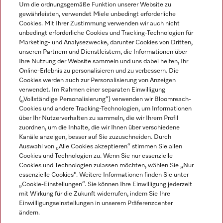
Um die ordnungsgemäße Funktion unserer Website zu
gewährleisten, verwendet Miele unbedingt erforderliche
Sprache
Cookies. Mit Ihrer Zustimmung verwenden wir auch nicht
unbedingt erforderliche Cookies und Tracking-Technologien für
DEUTSCH
Marketing- und Analysezwecke, darunter Cookies von Dritten,
unseren Partnern und Dienstleistern, die Informationen über
Ihre Nutzung der Website sammeln und uns dabei helfen, Ihr
Online-Erlebnis zu personalisieren und zu verbessern. Die
Cookies werden auch zur Personalisierung von Anzeigen
verwendet. Im Rahmen einer separaten Einwilligung
(„Vollständige Personalisierung“) verwenden wir Bloomreach-
Miele auf Instagram
Miele auf Youtube
Cookies und andere Tracking-Technologien, um Informationen
über Ihr Nutzerverhalten zu sammeln, die wir Ihrem Profil
zuordnen, um die Inhalte, die wir Ihnen über verschiedene
Kanäle anzeigen, besser auf Sie zuzuschneiden. Durch
Auswahl von „Alle Cookies akzeptieren“ stimmen Sie allen
Cookies und Technologien zu. Wenn Sie nur essenzielle
Impressum
Cookies und Technologien zulassen möchten, wählen Sie „Nur
essenzielle Cookies“. Weitere Informationen finden Sie unter
AGB
„Cookie-Einstellungen“. Sie können Ihre Einwilligung jederzeit
Datenschutz
mit Wirkung für die Zukunft widerrufen, indem Sie Ihre
Einwilligungseinstellungen in unserem Präferenzcenter
Nutzungsbedingungen
ändern.
Barrièrefreiheetserklärung