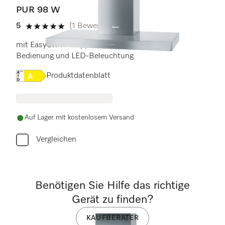
PUR 98 W
5
(1 Bewertung)
5 Sterne von 5
mit EasySwitch-Tipptasten für komfortable
Bedienung und LED-Beleuchtung
Onlinelabel Image, Energielabel
Produktdatenblatt
Auf Lager mit kostenlosem Versand
Vergleichen
Benötigen Sie Hilfe das richtige
Gerät zu finden?
KAUFBERATER