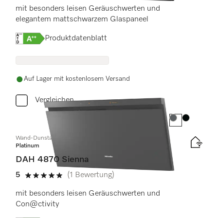
mit besonders leisen Geräuschwerten und
elegantem mattschwarzem Glaspaneel
Onlinelabel Image, Energielabel
Produktdatenblatt
Auf Lager mit kostenlosem Versand
Vergleichen
Farbe:
Farbe:
Wand-Dunstabzugshaube
Platinum
DAH 4870 Sienna
5
(1 Bewertung)
5 Sterne von 5
mit besonders leisen Geräuschwerten und
Con@ctivity