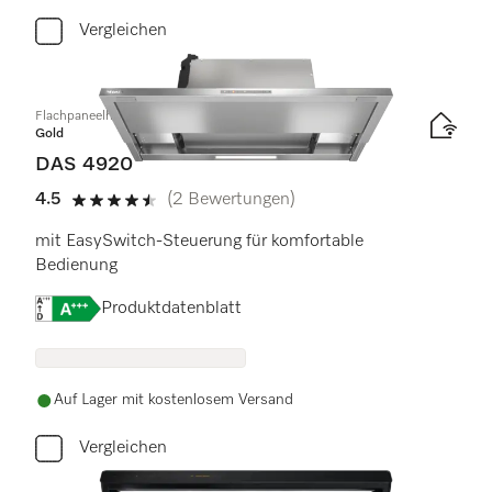
Vergleichen
Flachpaneelhaube
Gold
DAS 4920
4.5
(2 Bewertungen)
4.5 Sterne von 5
mit EasySwitch-Steuerung für komfortable
Bedienung
Onlinelabel Image, Energielabel
Produktdatenblatt
Auf Lager mit kostenlosem Versand
Vergleichen