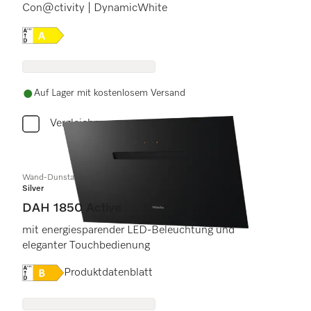
Con@ctivity | DynamicWhite
Onlinelabel Image, Energielabel
Auf Lager mit kostenlosem Versand
Vergleichen
Wand-Dunstabzugshaube
Silver
DAH 1850 Active
mit energiesparender LED-Beleuchtung und
eleganter Touchbedienung
Onlinelabel Image, Energielabel
Produktdatenblatt