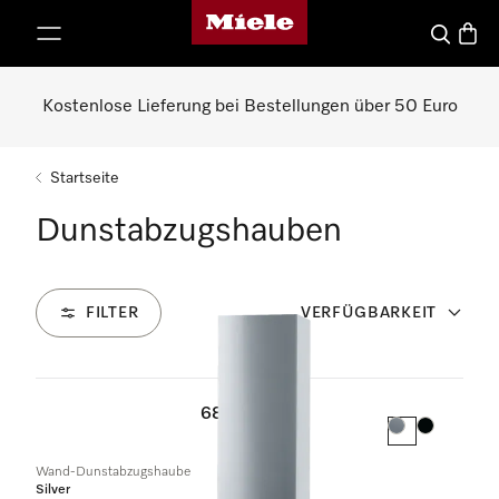
Miele-Homepage
nhalt springen
Suche
Waren
Kostenlose Lieferung bei Bestellungen über 50 Euro
Startseite
Dunstabzugshauben
FILTER
VERFÜGBARKEIT
68
Produkte
Farbe:
Farbe:
Wand-Dunstabzugshaube
Silver