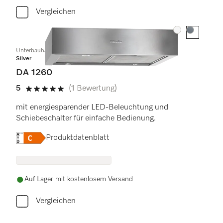
Vergleichen
Farbe:
Farbe:
Unterbauhaube
Silver
DA 1260
5
(1 Bewertung)
5 Sterne von 5
mit energiesparender LED-Beleuchtung und
Schiebeschalter für einfache Bedienung.
Onlinelabel Image, Energielabel
Produktdatenblatt
Auf Lager mit kostenlosem Versand
Vergleichen