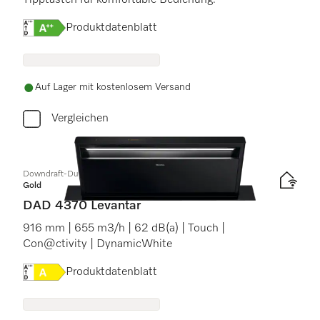
Tipptasten für komfortable Bedienung.
Onlinelabel Image, Energielabel
Produktdatenblatt
Auf Lager mit kostenlosem Versand
Vergleichen
Downdraft-Dunstabzug
Gold
DAD 4370 Levantar
916 mm | 655 m3/h | 62 dB(a) | Touch |
Con@ctivity | DynamicWhite
Onlinelabel Image, Energielabel
Produktdatenblatt