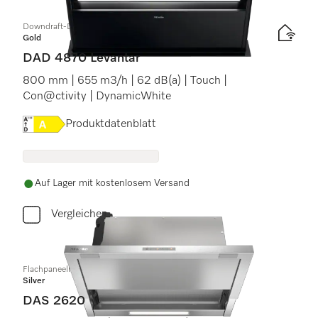
Downdraft-Dunstabzug
Gold
DAD 4870 Levantar
800 mm | 655 m3/h | 62 dB(a) | Touch |
Con@ctivity | DynamicWhite
Onlinelabel Image, Energielabel
Produktdatenblatt
Auf Lager mit kostenlosem Versand
Vergleichen
Flachpaneelhaube
Silver
DAS 2620