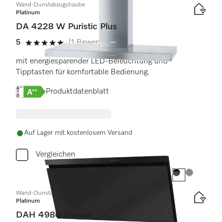
Wand-Dunstabzugshaube
Platinum
DA 4228 W Puristic Plus
5
(1 Bewertung)
5 Sterne von 5
mit energiesparender LED-Beleuchtung und
Tipptasten für komfortable Bedienung.
Onlinelabel Image, Energielabel
Produktdatenblatt
Auf Lager mit kostenlosem Versand
Vergleichen
Farbe:
Farbe:
Wand-Dunstabzugshaube
Platinum
DAH 4980 Sienna