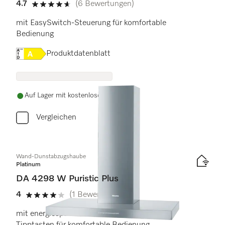
4.7
(6 Bewertungen)
4.7 Sterne von 5
mit EasySwitch-Steuerung für komfortable
Bedienung
Onlinelabel Image, Energielabel
Produktdatenblatt
Auf Lager mit kostenlosem Versand
Vergleichen
Wand-Dunstabzugshaube
Platinum
DA 4298 W Puristic Plus
4
(1 Bewertung)
4 Sterne von 5
mit energiesparender LED-Beleuchtung und