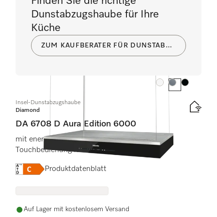
Finden Sie die richtige
Dunstabzugshaube für Ihre
Küche
ZUM KAUFBERATER FÜR DUNSTABZUGSHAUBEN
Farbe:
Farbe:
Farbe:
Insel-Dunstabzugshaube
Diamond
DA 6708 D Aura Edition 6000
mit energiesparender LED-Beleuchtung und
Touchbedienung für einfache Bedienung.
Onlinelabel Image, Energielabel
Produktdatenblatt
Auf Lager mit kostenlosem Versand