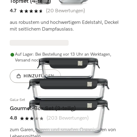
- 15%
Topfset (4-teilig)
4.7
(20 Bewertungen)
4.7 Sterne von 5
aus robustem und hochwertigem Edelstahl, Deckel
mit seitlichem Dampfauslass.
Auf Lager: Bei Bestellung vor 13 Uhr an Werktagen,
Versand noch heute
HINZUFÜGEN
GaLa-Set
Gourmet-Box Set (3-teilig)
4.8
(203 Bewertungen)
4.8 Sterne von 5
zum Garen, Lagern und smarten Organisieren von
Lebensmitteln.