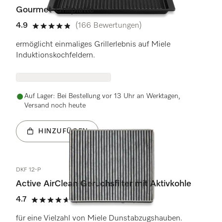
Gourmet-Grillplatte
4.9
(166 Bewertungen)
4.9 Sterne von 5
ermöglicht einmaliges Grillerlebnis auf Miele
Induktionskochfeldern.
Auf Lager: Bei Bestellung vor 13 Uhr an Werktagen,
Versand noch heute
HINZUFÜGEN
DKF 12-P
Active AirClean Geruchsfilter mit Aktivkohle
4.7
(18 Bewertungen)
4.7 Sterne von 5
für eine Vielzahl von Miele Dunstabzugshauben.