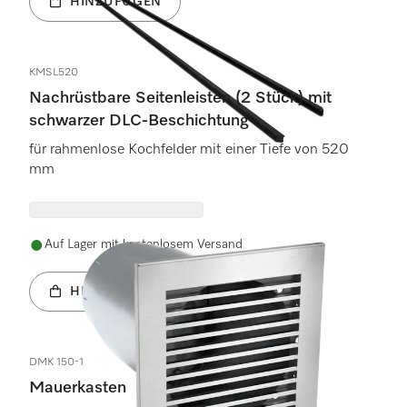
HINZUFÜGEN
KMSL520
Nachrüstbare Seitenleisten (2 Stück) mit
schwarzer DLC-Beschichtung
für rahmenlose Kochfelder mit einer Tiefe von 520
mm
Auf Lager mit kostenlosem Versand
HINZUFÜGEN
DMK 150-1
Mauerkasten