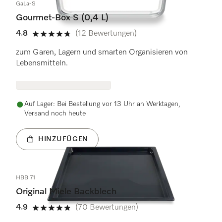
GaLa-S
Gourmet-Box S (0,4 L)
4.8
(12 Bewertungen)
4.8 Sterne von 5
zum Garen, Lagern und smarten Organisieren von
Lebensmitteln.
Auf Lager: Bei Bestellung vor 13 Uhr an Werktagen,
Versand noch heute
HINZUFÜGEN
HBB 71
Original Miele Backblech
4.9
(70 Bewertungen)
4.9 Sterne von 5