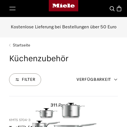
Miele-Homepage
nhalt springen
Suche
Waren
Kostenlose Lieferung bei Bestellungen über 50 Euro
Startseite
Küchenzubehör
FILTER
VERFÜGBARKEIT
311
Produkte
KMTS 5704-3