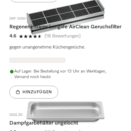
DKF 1000-R
Regenerierbarer Longlife AirClean Geruchsfilter
4.6
(18 Bewertungen)
4.6 Sterne von 5
gegen unangenehme Küchengerüche.
Auf Lager: Bei Bestellung vor 13 Uhr an Werktagen,
Versand noch heute
HINZUFÜGEN
DGG 20
Dampfgarbehälter ungelocht