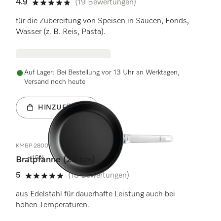
4.9
(19 Bewertungen)
4.9 Sterne von 5
für die Zubereitung von Speisen in Saucen, Fonds,
Wasser (z. B. Reis, Pasta).
Auf Lager: Bei Bestellung vor 13 Uhr an Werktagen,
Versand noch heute
HINZUFÜGEN
KMBP 2800-3
- 15%
Bratpfanne (28 cm)
5
(18 Bewertungen)
5 Sterne von 5
aus Edelstahl für dauerhafte Leistung auch bei
hohen Temperaturen.