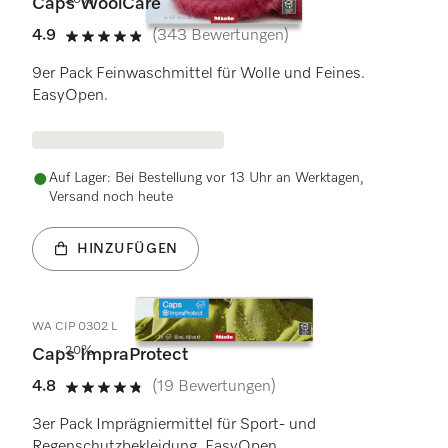
- 20%
Caps WoolCare
4.9
(343 Bewertungen)
4.9 Sterne von 5
9er Pack Feinwaschmittel für Wolle und Feines.
EasyOpen.
Auf Lager: Bei Bestellung vor 13 Uhr an Werktagen,
Versand noch heute
HINZUFÜGEN
WA CIP 0302 L
- 20%
Caps ImpraProtect
4.8
(19 Bewertungen)
4.8 Sterne von 5
3er Pack Imprägniermittel für Sport- und
Regenschutzbekleidung. EasyOpen.