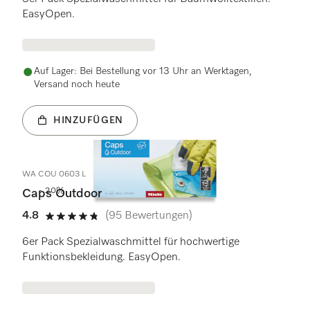
EasyOpen.
Auf Lager: Bei Bestellung vor 13 Uhr an Werktagen,
Versand noch heute
HINZUFÜGEN
WA COU 0603 L
- 20%
Caps Outdoor
4.8
(95 Bewertungen)
4.8 Sterne von 5
6er Pack Spezialwaschmittel für hochwertige
Funktionsbekleidung. EasyOpen.