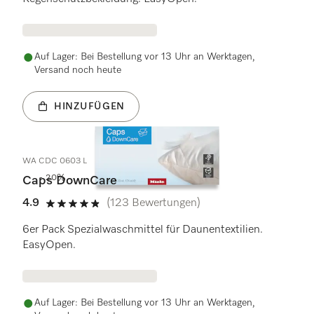
Auf Lager: Bei Bestellung vor 13 Uhr an Werktagen,
Versand noch heute
HINZUFÜGEN
WA CDC 0603 L
- 20%
Caps DownCare
4.9
(123 Bewertungen)
4.9 Sterne von 5
6er Pack Spezialwaschmittel für Daunentextilien.
EasyOpen.
Auf Lager: Bei Bestellung vor 13 Uhr an Werktagen,