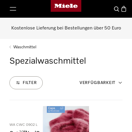
Miele-Homepage
nhalt springen
Suche
Waren
Kostenlose Lieferung bei Bestellungen über 50 Euro
Waschmittel
Spezialwaschmittel
FILTER
VERFÜGBARKEIT
8
Produkte
WA CWC 0902 L