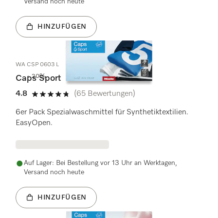
Versand noch heute
HINZUFÜGEN
WA CSP 0603 L
- 20%
Caps Sport
4.8
(65 Bewertungen)
4.8 Sterne von 5
6er Pack Spezialwaschmittel für Synthetiktextilien.
EasyOpen.
Auf Lager: Bei Bestellung vor 13 Uhr an Werktagen,
Versand noch heute
HINZUFÜGEN