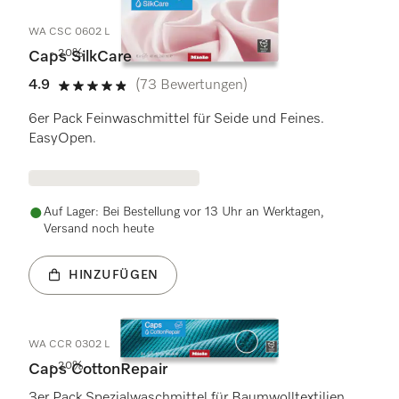
WA CSC 0602 L
- 20%
Caps SilkCare
4.9
(73 Bewertungen)
4.9 Sterne von 5
6er Pack Feinwaschmittel für Seide und Feines.
EasyOpen.
Auf Lager: Bei Bestellung vor 13 Uhr an Werktagen,
Versand noch heute
HINZUFÜGEN
WA CCR 0302 L
- 20%
Caps CottonRepair
3er Pack Spezialwaschmittel für Baumwolltextilien.