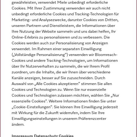
gewährleisten, verwendet Miele unbedingt erforderliche
Sprache
Cookies. Mit Ihrer Zustimmung verwenden wir auch nicht
unbedingt erforderliche Cookies und Tracking-Technologien für
DEUTSCH
Marketing- und Analysezwecke, darunter Cookies von Dritten,
unseren Partnern und Dienstleistern, die Informationen über
Ihre Nutzung der Website sammeln und uns dabei helfen, Ihr
Online-Erlebnis zu personalisieren und zu verbessern. Die
Cookies werden auch zur Personalisierung von Anzeigen
verwendet. Im Rahmen einer separaten Einwilligung
(„Vollständige Personalisierung“) verwenden wir Bloomreach-
Miele auf Instagram
Miele auf Youtube
Cookies und andere Tracking-Technologien, um Informationen
über Ihr Nutzerverhalten zu sammeln, die wir Ihrem Profil
zuordnen, um die Inhalte, die wir Ihnen über verschiedene
Kanäle anzeigen, besser auf Sie zuzuschneiden. Durch
Auswahl von „Alle Cookies akzeptieren“ stimmen Sie allen
Cookies und Technologien zu. Wenn Sie nur essenzielle
Impressum
Cookies und Technologien zulassen möchten, wählen Sie „Nur
essenzielle Cookies“. Weitere Informationen finden Sie unter
AGB
„Cookie-Einstellungen“. Sie können Ihre Einwilligung jederzeit
Datenschutz
mit Wirkung für die Zukunft widerrufen, indem Sie Ihre
Einwilligungseinstellungen in unserem Präferenzcenter
Nutzungsbedingungen
ändern.
Barrièrefreiheetserklärung
Gesetzen über digitale Dienste
Impressum
Datenschutz
Cookies