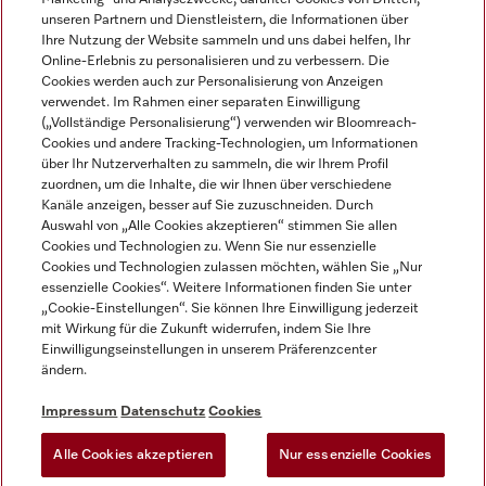
unseren Partnern und Dienstleistern, die Informationen über
Ihre Nutzung der Website sammeln und uns dabei helfen, Ihr
Online-Erlebnis zu personalisieren und zu verbessern. Die
Cookies werden auch zur Personalisierung von Anzeigen
verwendet. Im Rahmen einer separaten Einwilligung
(„Vollständige Personalisierung“) verwenden wir Bloomreach-
Miele auf Instagram
Miele auf Youtube
Cookies und andere Tracking-Technologien, um Informationen
über Ihr Nutzerverhalten zu sammeln, die wir Ihrem Profil
zuordnen, um die Inhalte, die wir Ihnen über verschiedene
Kanäle anzeigen, besser auf Sie zuzuschneiden. Durch
Auswahl von „Alle Cookies akzeptieren“ stimmen Sie allen
Cookies und Technologien zu. Wenn Sie nur essenzielle
Impressum
Cookies und Technologien zulassen möchten, wählen Sie „Nur
essenzielle Cookies“. Weitere Informationen finden Sie unter
AGB
„Cookie-Einstellungen“. Sie können Ihre Einwilligung jederzeit
Datenschutz
mit Wirkung für die Zukunft widerrufen, indem Sie Ihre
Einwilligungseinstellungen in unserem Präferenzcenter
Nutzungsbedingungen
ändern.
Barrièrefreiheetserklärung
Gesetzen über digitale Dienste
Impressum
Datenschutz
Cookies
Widerrufsformular
Alle Cookies akzeptieren
Nur essenzielle Cookies
Cookie-Einstellungen