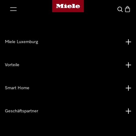
Miele-Homepage
nhalt springen
Suche
Waren
Miele Luxemburg
Vorteile
Smart Home
Geschäftspartner