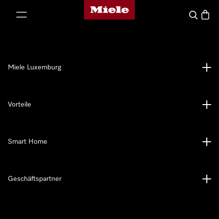
Miele-Homepage
nhalt springen
Suche
Waren
Miele Luxemburg
Vorteile
Smart Home
Geschäftspartner