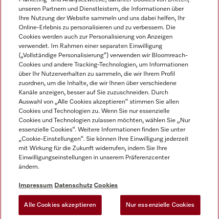
unseren Partnern und Dienstleistern, die Informationen über
Ihre Nutzung der Website sammeln und uns dabei helfen, Ihr
Online-Erlebnis zu personalisieren und zu verbessern. Die
Cookies werden auch zur Personalisierung von Anzeigen
verwendet. Im Rahmen einer separaten Einwilligung
(„Vollständige Personalisierung“) verwenden wir Bloomreach-
Miele auf Instagram
Miele auf Youtube
Cookies und andere Tracking-Technologien, um Informationen
über Ihr Nutzerverhalten zu sammeln, die wir Ihrem Profil
zuordnen, um die Inhalte, die wir Ihnen über verschiedene
Kanäle anzeigen, besser auf Sie zuzuschneiden. Durch
Auswahl von „Alle Cookies akzeptieren“ stimmen Sie allen
Cookies und Technologien zu. Wenn Sie nur essenzielle
Impressum
Cookies und Technologien zulassen möchten, wählen Sie „Nur
essenzielle Cookies“. Weitere Informationen finden Sie unter
AGB
„Cookie-Einstellungen“. Sie können Ihre Einwilligung jederzeit
Datenschutz
mit Wirkung für die Zukunft widerrufen, indem Sie Ihre
Einwilligungseinstellungen in unserem Präferenzcenter
Nutzungsbedingungen
ändern.
Barrièrefreiheetserklärung
Gesetzen über digitale Dienste
Impressum
Datenschutz
Cookies
Widerrufsformular
Alle Cookies akzeptieren
Nur essenzielle Cookies
Cookie-Einstellungen