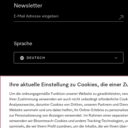
Newsletter
Sprache
DEUTSCH
Ihre aktuelle Einstellung zu Cookies, die einer
Um die ordnungsgemäße Funktion unserer Website zu gewährleisten, verw
Ihrer Zustimmung verwenden wir auch nicht unbedingt erforderliche Cook
Analysezwecke, darunter Cookies von Dritten, unseren Partnern und Dienst
Website sammeln und uns dabei helfen, Ihr Online-Erlebnis zu personalis
zur Personalisierung von Anzeigen verwendet. Im Rahmen einer separaten E
verwenden wir Bloomreach-Cookies und andere Tracking-Technologien, um
Impressum
AGB
Datenschutz
Nutzungsbedingunge
sammeln, die wir Ihrem Profil zuordnen, um die Inhalte, die wir Ihnen übe