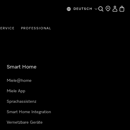
Suche
Händlersuche
Benutzer
Waren
DEUTSCH
SERVICE
PROFESSIONAL
Smart Home
Miele@home
Miele App
Sprachassistenz
Smart Home Integration
Vernetzbare Geräte