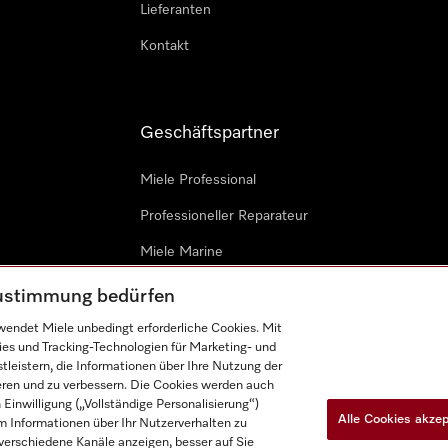
Lieferanten
Kontakt
Geschäftspartner
Miele Professional
Professioneller Reparateur
Miele Marine
Architekten & Bauträger
 Zustimmung bedürfen
endet Miele unbedingt erforderliche Cookies. Mit
ies und Tracking-Technologien für Marketing- und
leistern, die Informationen über Ihre Nutzung der
ieren und zu verbessern. Die Cookies werden auch
inwilligung („Vollständige Personalisierung“)
Alle Cookies akze
 Informationen über Ihr Nutzerverhalten zu
n
Barrièrefreiheetserklärung
Gesetzen über digitale Dienste
r verschiedene Kanäle anzeigen, besser auf Sie