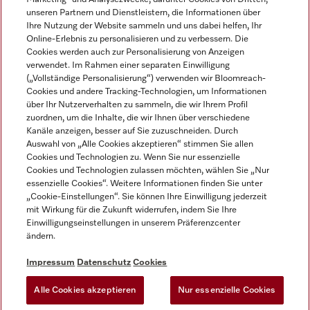
unseren Partnern und Dienstleistern, die Informationen über
Ihre Nutzung der Website sammeln und uns dabei helfen, Ihr
Online-Erlebnis zu personalisieren und zu verbessern. Die
Cookies werden auch zur Personalisierung von Anzeigen
verwendet. Im Rahmen einer separaten Einwilligung
(„Vollständige Personalisierung“) verwenden wir Bloomreach-
Miele auf Instagram
Miele auf Youtube
Cookies und andere Tracking-Technologien, um Informationen
über Ihr Nutzerverhalten zu sammeln, die wir Ihrem Profil
zuordnen, um die Inhalte, die wir Ihnen über verschiedene
Kanäle anzeigen, besser auf Sie zuzuschneiden. Durch
Auswahl von „Alle Cookies akzeptieren“ stimmen Sie allen
Cookies und Technologien zu. Wenn Sie nur essenzielle
Impressum
Cookies und Technologien zulassen möchten, wählen Sie „Nur
essenzielle Cookies“. Weitere Informationen finden Sie unter
AGB
„Cookie-Einstellungen“. Sie können Ihre Einwilligung jederzeit
Datenschutz
mit Wirkung für die Zukunft widerrufen, indem Sie Ihre
Einwilligungseinstellungen in unserem Präferenzcenter
Nutzungsbedingungen
ändern.
Barrièrefreiheetserklärung
Gesetzen über digitale Dienste
Impressum
Datenschutz
Cookies
Widerrufsformular
Alle Cookies akzeptieren
Nur essenzielle Cookies
Cookie-Einstellungen