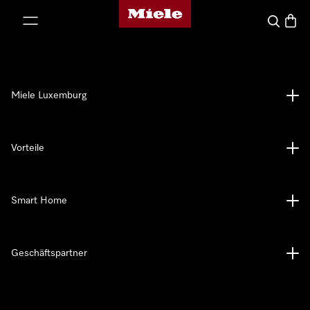
Miele-Homepage
nhalt springen
Suche
Waren
Miele Luxemburg
Vorteile
Smart Home
Geschäftspartner