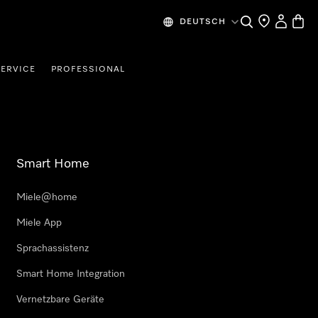
Suche
Händlersuche
Benutzer
Waren
DEUTSCH
SERVICE
PROFESSIONAL
Smart Home
Miele@home
Miele App
Sprachassistenz
Smart Home Integration
Vernetzbare Geräte