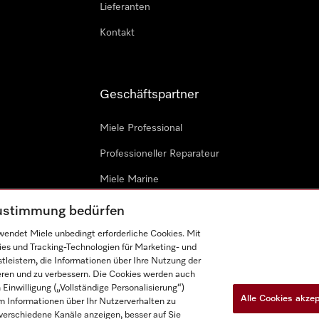
Lieferanten
Kontakt
Geschäftspartner
Miele Professional
Professioneller Reparateur
Miele Marine
Architekten & Bauträger
 Zustimmung bedürfen
endet Miele unbedingt erforderliche Cookies. Mit
ies und Tracking-Technologien für Marketing- und
leistern, die Informationen über Ihre Nutzung der
ieren und zu verbessern. Die Cookies werden auch
inwilligung („Vollständige Personalisierung“)
Alle Cookies akze
 Informationen über Ihr Nutzerverhalten zu
n
Barrièrefreiheetserklärung
Gesetzen über digitale Dienste
r verschiedene Kanäle anzeigen, besser auf Sie