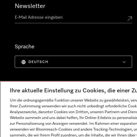
Newsletter
Sprache
DEUTSCH
Ihre aktuelle Einstellung zu Cookies, die einer
Um die ordnungsgemäße Funktion unserer Website zu gewährleisten, verw
Ihrer Zustimmung verwenden wir auch nicht unbedingt erforderliche Cook
Analysezwecke, darunter Cookies von Dritten, unseren Partnern und Dienst
Website sammeln und uns dabei helfen, Ihr Online-Erlebnis zu personalis
zur Personalisierung von Anzeigen verwendet. Im Rahmen einer separaten E
verwenden wir Bloomreach-Cookies und andere Tracking-Technologien, um
Impressum
AGB
Datenschutz
Nutzungsbedingunge
sammeln, die wir Ihrem Profil zuordnen, um die Inhalte, die wir Ihnen übe