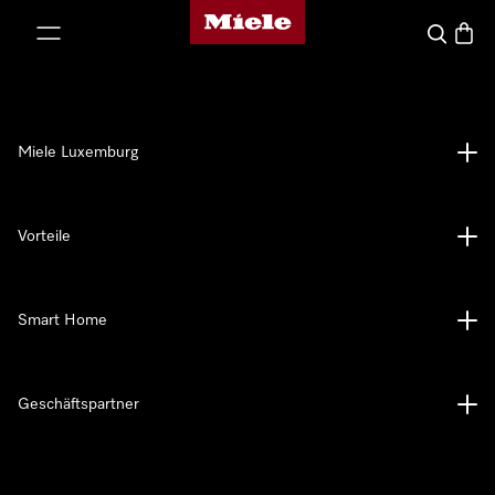
Miele-Homepage
nhalt springen
Suche
Waren
Miele Luxemburg
Vorteile
Smart Home
Geschäftspartner