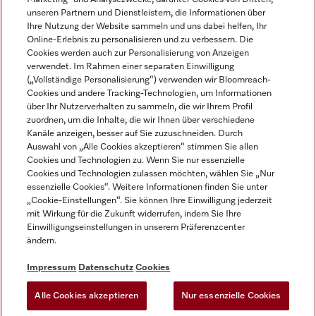
unseren Partnern und Dienstleistern, die Informationen über
Ihre Nutzung der Website sammeln und uns dabei helfen, Ihr
Online-Erlebnis zu personalisieren und zu verbessern. Die
Cookies werden auch zur Personalisierung von Anzeigen
verwendet. Im Rahmen einer separaten Einwilligung
(„Vollständige Personalisierung“) verwenden wir Bloomreach-
Miele auf Instagram
Miele auf Youtube
Cookies und andere Tracking-Technologien, um Informationen
über Ihr Nutzerverhalten zu sammeln, die wir Ihrem Profil
zuordnen, um die Inhalte, die wir Ihnen über verschiedene
Kanäle anzeigen, besser auf Sie zuzuschneiden. Durch
Auswahl von „Alle Cookies akzeptieren“ stimmen Sie allen
Cookies und Technologien zu. Wenn Sie nur essenzielle
Impressum
Cookies und Technologien zulassen möchten, wählen Sie „Nur
essenzielle Cookies“. Weitere Informationen finden Sie unter
AGB
„Cookie-Einstellungen“. Sie können Ihre Einwilligung jederzeit
Datenschutz
mit Wirkung für die Zukunft widerrufen, indem Sie Ihre
Einwilligungseinstellungen in unserem Präferenzcenter
Nutzungsbedingungen
ändern.
Barrièrefreiheetserklärung
Gesetzen über digitale Dienste
Impressum
Datenschutz
Cookies
Widerrufsformular
Alle Cookies akzeptieren
Nur essenzielle Cookies
Cookie-Einstellungen