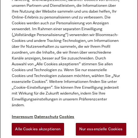
unseren Partnern und Dienstleistern, die Informationen über
Ihre Nutzung der Website sammeln und uns dabei helfen, Ihr
Online-Erlebnis zu personalisieren und zu verbessern. Die
Cookies werden auch zur Personalisierung von Anzeigen
verwendet. Im Rahmen einer separaten Einwilligung
(„Vollständige Personalisierung“) verwenden wir Bloomreach-
Miele auf Instagram
Miele auf Youtube
Cookies und andere Tracking-Technologien, um Informationen
über Ihr Nutzerverhalten zu sammeln, die wir Ihrem Profil
zuordnen, um die Inhalte, die wir Ihnen über verschiedene
Kanäle anzeigen, besser auf Sie zuzuschneiden. Durch
Auswahl von „Alle Cookies akzeptieren“ stimmen Sie allen
Cookies und Technologien zu. Wenn Sie nur essenzielle
Impressum
Cookies und Technologien zulassen möchten, wählen Sie „Nur
essenzielle Cookies“. Weitere Informationen finden Sie unter
AGB
„Cookie-Einstellungen“. Sie können Ihre Einwilligung jederzeit
Datenschutz
mit Wirkung für die Zukunft widerrufen, indem Sie Ihre
Einwilligungseinstellungen in unserem Präferenzcenter
Nutzungsbedingungen
ändern.
Barrièrefreiheetserklärung
Gesetzen über digitale Dienste
Impressum
Datenschutz
Cookies
Widerrufsformular
Alle Cookies akzeptieren
Nur essenzielle Cookies
Cookie-Einstellungen