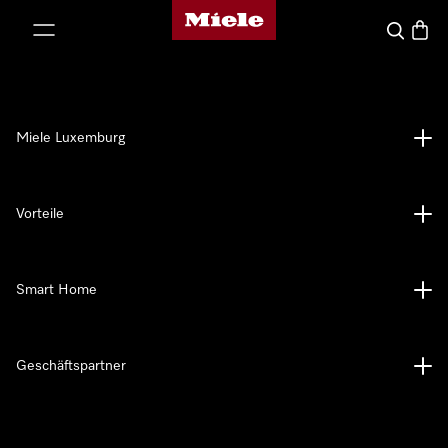
Miele-Homepage
nhalt springen
Suche
Waren
Miele Luxemburg
Vorteile
Smart Home
Geschäftspartner