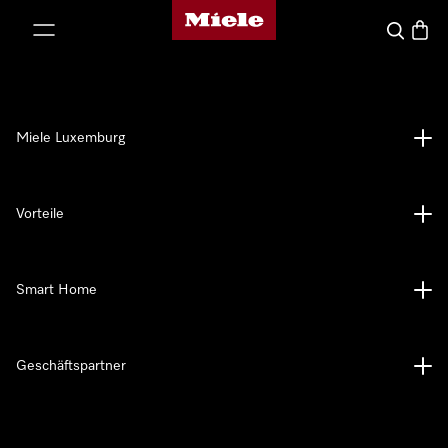
Miele-Homepage
nhalt springen
Suche
Waren
Miele Luxemburg
Vorteile
Smart Home
Geschäftspartner