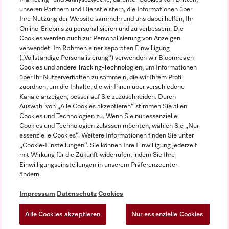
unseren Partnern und Dienstleistern, die Informationen über
Ihre Nutzung der Website sammeln und uns dabei helfen, Ihr
Online-Erlebnis zu personalisieren und zu verbessern. Die
Cookies werden auch zur Personalisierung von Anzeigen
verwendet. Im Rahmen einer separaten Einwilligung
(„Vollständige Personalisierung“) verwenden wir Bloomreach-
Miele auf Instagram
Miele auf Youtube
Cookies und andere Tracking-Technologien, um Informationen
über Ihr Nutzerverhalten zu sammeln, die wir Ihrem Profil
zuordnen, um die Inhalte, die wir Ihnen über verschiedene
Kanäle anzeigen, besser auf Sie zuzuschneiden. Durch
Auswahl von „Alle Cookies akzeptieren“ stimmen Sie allen
Cookies und Technologien zu. Wenn Sie nur essenzielle
Impressum
Cookies und Technologien zulassen möchten, wählen Sie „Nur
essenzielle Cookies“. Weitere Informationen finden Sie unter
AGB
„Cookie-Einstellungen“. Sie können Ihre Einwilligung jederzeit
Datenschutz
mit Wirkung für die Zukunft widerrufen, indem Sie Ihre
Einwilligungseinstellungen in unserem Präferenzcenter
Nutzungsbedingungen
ändern.
Barrièrefreiheetserklärung
Gesetzen über digitale Dienste
Impressum
Datenschutz
Cookies
Widerrufsformular
Alle Cookies akzeptieren
Nur essenzielle Cookies
Cookie-Einstellungen