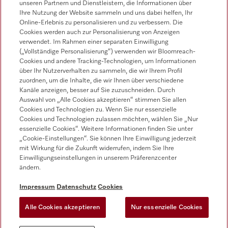
unseren Partnern und Dienstleistern, die Informationen über
Ihre Nutzung der Website sammeln und uns dabei helfen, Ihr
Online-Erlebnis zu personalisieren und zu verbessern. Die
Cookies werden auch zur Personalisierung von Anzeigen
Miele on Instagram
Miele on Youtube
verwendet. Im Rahmen einer separaten Einwilligung
(„Vollständige Personalisierung“) verwenden wir Bloomreach-
Cookies und andere Tracking-Technologien, um Informationen
über Ihr Nutzerverhalten zu sammeln, die wir Ihrem Profil
zuordnen, um die Inhalte, die wir Ihnen über verschiedene
Kanäle anzeigen, besser auf Sie zuzuschneiden. Durch
Auswahl von „Alle Cookies akzeptieren“ stimmen Sie allen
Cookies und Technologien zu. Wenn Sie nur essenzielle
Impressum
Cookies und Technologien zulassen möchten, wählen Sie „Nur
essenzielle Cookies“. Weitere Informationen finden Sie unter
AGB
„Cookie-Einstellungen“. Sie können Ihre Einwilligung jederzeit
Datenschutz
mit Wirkung für die Zukunft widerrufen, indem Sie Ihre
Nutzungsbedingungen
Einwilligungseinstellungen in unserem Präferenzcenter
ändern.
Barrièrefreiheetserklärung
Gesetzen über digitale Dienste
Impressum
Datenschutz
Cookies
Widerrufsformular
Alle Cookies akzeptieren
Nur essenzielle Cookies
Cookie Settings