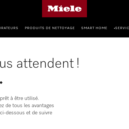
Page d'accueil de Miele
IRATEURS
PRODUITS DE NETTOYAGE
SMART HOME
SERVI
•
s attendent ! 
.
rêt à être utilisé.
ez de tous les avantages
n ci-dessous et de suivre