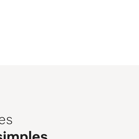
es 
simples