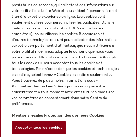
prestataires de services, qui collectent des informations sur
votre utilisation du site Web et nous aident à personnaliser et
à améliorer votre expérience en ligne. Les cookies sont
également utilisés pour personnaliser les publicités. Dans le
cadre d'un consentement distinct (« Personnalisation
complète »), nous utilisons les cookies Bloomreach et
Miele sur Instagram
Miele sur Youtube
d'autres technologies de suivi pour collecter des informations
sur votre comportement d'utilisateur, que nous attribuons à
votre profil afin de mieux adapter le contenu que nous vous
présentons via différents canaux. En sélectionnant « Accepter
tous les cookies », vous acceptez tous les cookies et
technologies. Pour n'accepter que les cookies et technologies
Informations légales
essentiels, sélectionnez « Cookies essentiels seulement».
Vous trouverez de plus amples informations sous «
CGV
Paramètres des cookies ». Vous pouvez révoquer votre
Protection des données
consentement à tout moment avec effet futur en modifiant
Conditions d’utilisation
vos paramètres de consentement dans notre Centre de
préférences.
Déclaration d'accessibilité
Digital Services Act
Mentions légales
Protection des données
Cookies
Formulaire de rétractation
Accepter tous les cookies
Paramètres des cookies