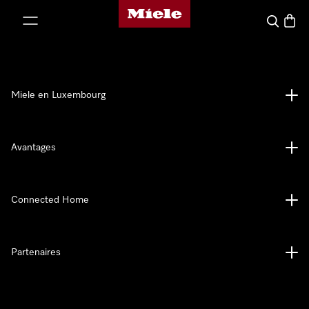
Page d'accueil de Miele
er au contenu
Recherch
Panier
Miele en Luxembourg
Avantages
Connected Home
Partenaires