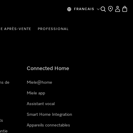
Recherche
Mes donn
Panier
FRANCAIS
CE APRÈS-VENTE
PROFESSIONAL
Connected Home
ns de
Miele@home
Miele app
Assistant vocal
Smart Home Integration
ts
Appareils connectables
antie