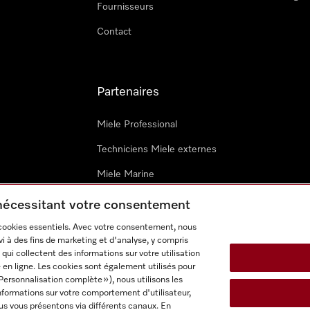
Fournisseurs
Contact
Partenaires
Miele Professional
Techniciens Miele externes
Miele Marine
Architectes & promoteurs
 nécessitant votre consentement
 cookies essentiels. Avec votre consentement, nous
i à des fins de marketing et d'analyse, y compris
qui collectent des informations sur votre utilisation
 en ligne. Les cookies sont également utilisés pour
Personnalisation complète »), nous utilisons les
nformations sur votre comportement d'utilisateur,
onditions d’utilisation
Déclaration d'accessibilité
Digital Service
us vous présentons via différents canaux. En