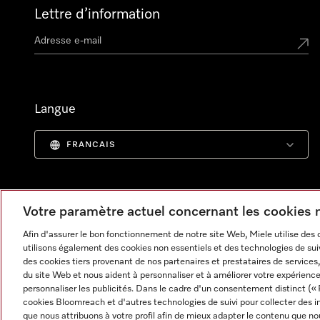
Lettre d’information
Langue
FRANCAIS
Votre paramètre actuel concernant les cookies
Afin d'assurer le bon fonctionnement de notre site Web, Miele utilise des
utilisons également des cookies non essentiels et des technologies de suiv
des cookies tiers provenant de nos partenaires et prestataires de services, 
du site Web et nous aident à personnaliser et à améliorer votre expérience
personnaliser les publicités. Dans le cadre d'un consentement distinct (« 
cookies Bloomreach et d'autres technologies de suivi pour collecter des i
Informations légales
CGV
Protection des données
C
que nous attribuons à votre profil afin de mieux adapter le contenu que no