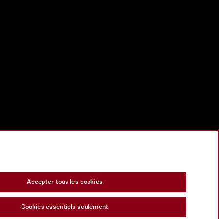
Accepter tous les cookies
Cookies essentiels seulement
s Act
Formulaire de rétractation