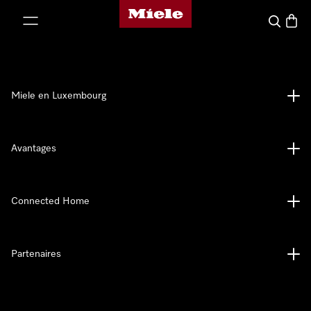
Page d'accueil de Miele
er au contenu
Recherch
Panier
Miele en Luxembourg
Avantages
Connected Home
Partenaires