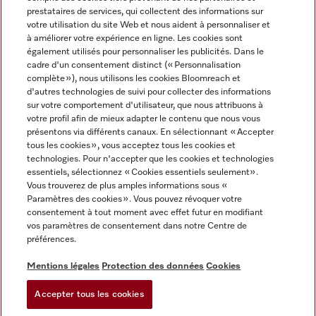
prestataires de services, qui collectent des informations sur
votre utilisation du site Web et nous aident à personnaliser et
à améliorer votre expérience en ligne. Les cookies sont
également utilisés pour personnaliser les publicités. Dans le
cadre d'un consentement distinct (« Personnalisation
complète »), nous utilisons les cookies Bloomreach et
Miele sur Instagram
Miele sur Youtube
d'autres technologies de suivi pour collecter des informations
sur votre comportement d'utilisateur, que nous attribuons à
votre profil afin de mieux adapter le contenu que nous vous
présentons via différents canaux. En sélectionnant « Accepter
tous les cookies », vous acceptez tous les cookies et
technologies. Pour n'accepter que les cookies et technologies
Informations légales
essentiels, sélectionnez « Cookies essentiels seulement».
Vous trouverez de plus amples informations sous «
CGV
Paramètres des cookies ». Vous pouvez révoquer votre
Protection des données
consentement à tout moment avec effet futur en modifiant
Conditions d’utilisation
vos paramètres de consentement dans notre Centre de
préférences.
Déclaration d'accessibilité
Digital Services Act
Mentions légales
Protection des données
Cookies
Formulaire de rétractation
Accepter tous les cookies
Paramètres des cookies