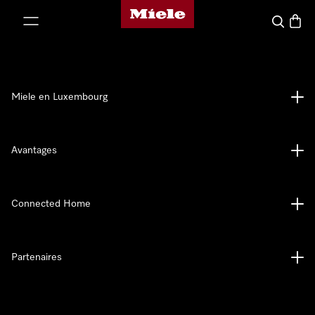
Page d'accueil de Miele
er au contenu
Recherch
Panier
Miele en Luxembourg
Avantages
Connected Home
Partenaires