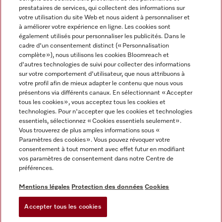
prestataires de services, qui collectent des informations sur
votre utilisation du site Web et nous aident à personnaliser et
à améliorer votre expérience en ligne. Les cookies sont
également utilisés pour personnaliser les publicités. Dans le
cadre d'un consentement distinct (« Personnalisation
complète »), nous utilisons les cookies Bloomreach et
Miele sur Instagram
Miele sur Youtube
d'autres technologies de suivi pour collecter des informations
sur votre comportement d'utilisateur, que nous attribuons à
votre profil afin de mieux adapter le contenu que nous vous
présentons via différents canaux. En sélectionnant « Accepter
tous les cookies », vous acceptez tous les cookies et
technologies. Pour n'accepter que les cookies et technologies
Informations légales
essentiels, sélectionnez « Cookies essentiels seulement».
Vous trouverez de plus amples informations sous «
CGV
Paramètres des cookies ». Vous pouvez révoquer votre
Protection des données
consentement à tout moment avec effet futur en modifiant
Conditions d’utilisation
vos paramètres de consentement dans notre Centre de
préférences.
Déclaration d'accessibilité
Digital Services Act
Mentions légales
Protection des données
Cookies
Formulaire de rétractation
Accepter tous les cookies
Paramètres des cookies