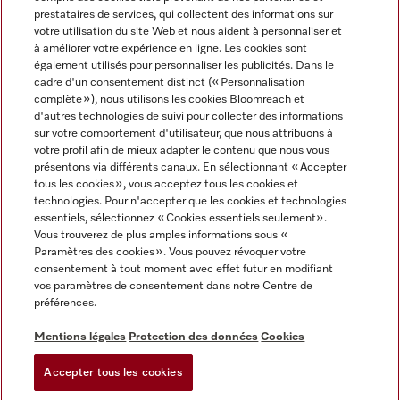
prestataires de services, qui collectent des informations sur
votre utilisation du site Web et nous aident à personnaliser et
à améliorer votre expérience en ligne. Les cookies sont
également utilisés pour personnaliser les publicités. Dans le
cadre d'un consentement distinct (« Personnalisation
complète »), nous utilisons les cookies Bloomreach et
Miele sur Instagram
Miele sur Youtube
d'autres technologies de suivi pour collecter des informations
sur votre comportement d'utilisateur, que nous attribuons à
votre profil afin de mieux adapter le contenu que nous vous
présentons via différents canaux. En sélectionnant « Accepter
tous les cookies », vous acceptez tous les cookies et
technologies. Pour n'accepter que les cookies et technologies
Informations légales
essentiels, sélectionnez « Cookies essentiels seulement».
Vous trouverez de plus amples informations sous «
CGV
Paramètres des cookies ». Vous pouvez révoquer votre
Protection des données
consentement à tout moment avec effet futur en modifiant
Conditions d’utilisation
vos paramètres de consentement dans notre Centre de
préférences.
Déclaration d'accessibilité
Digital Services Act
Mentions légales
Protection des données
Cookies
Formulaire de rétractation
Accepter tous les cookies
Paramètres des cookies