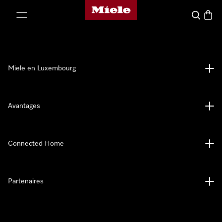
Page d'accueil de Miele
er au contenu
Recherch
Panier
Miele en Luxembourg
Avantages
Connected Home
Partenaires