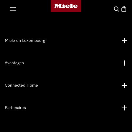
Page d'accueil de Miele
er au contenu
Recherch
Panier
Miele en Luxembourg
Avantages
Connected Home
Partenaires