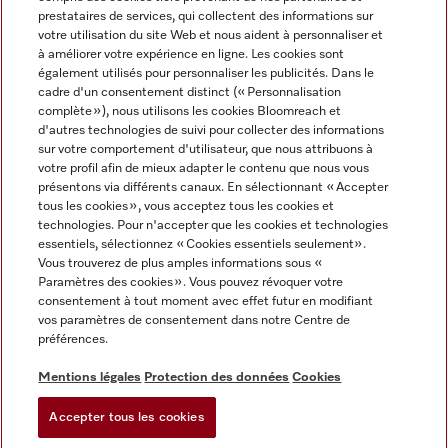
prestataires de services, qui collectent des informations sur
votre utilisation du site Web et nous aident à personnaliser et
à améliorer votre expérience en ligne. Les cookies sont
également utilisés pour personnaliser les publicités. Dans le
cadre d'un consentement distinct (« Personnalisation
complète »), nous utilisons les cookies Bloomreach et
Miele sur Instagram
Miele sur Youtube
d'autres technologies de suivi pour collecter des informations
sur votre comportement d'utilisateur, que nous attribuons à
votre profil afin de mieux adapter le contenu que nous vous
présentons via différents canaux. En sélectionnant « Accepter
tous les cookies », vous acceptez tous les cookies et
technologies. Pour n'accepter que les cookies et technologies
Informations légales
essentiels, sélectionnez « Cookies essentiels seulement».
Vous trouverez de plus amples informations sous «
CGV
Paramètres des cookies ». Vous pouvez révoquer votre
Protection des données
consentement à tout moment avec effet futur en modifiant
Conditions d’utilisation
vos paramètres de consentement dans notre Centre de
préférences.
Déclaration d'accessibilité
Digital Services Act
Mentions légales
Protection des données
Cookies
Formulaire de rétractation
Accepter tous les cookies
Paramètres des cookies