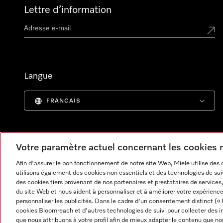
Lettre d’information
Langue
FRANCAIS
Votre paramètre actuel concernant les cookies
Afin d'assurer le bon fonctionnement de notre site Web, Miele utilise des
utilisons également des cookies non essentiels et des technologies de suiv
des cookies tiers provenant de nos partenaires et prestataires de services, 
du site Web et nous aident à personnaliser et à améliorer votre expérience
personnaliser les publicités. Dans le cadre d'un consentement distinct (« 
cookies Bloomreach et d'autres technologies de suivi pour collecter des i
Informations légales
CGV
Protection des données
C
que nous attribuons à votre profil afin de mieux adapter le contenu que no