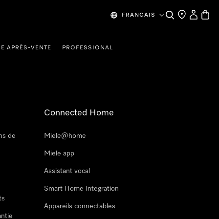
Recherche
Mes donn
Panier
FRANCAIS
CE APRÈS-VENTE
PROFESSIONAL
Connected Home
ns de
Miele@home
Miele app
Assistant vocal
Smart Home Integration
ts
Appareils connectables
antie