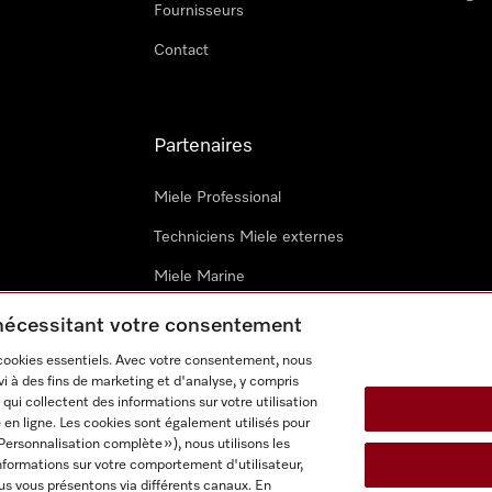
Fournisseurs
Contact
Partenaires
Miele Professional
Techniciens Miele externes
Miele Marine
Architectes & promoteurs
 nécessitant votre consentement
 cookies essentiels. Avec votre consentement, nous
i à des fins de marketing et d'analyse, y compris
qui collectent des informations sur votre utilisation
 en ligne. Les cookies sont également utilisés pour
Personnalisation complète »), nous utilisons les
nformations sur votre comportement d'utilisateur,
onditions d’utilisation
Déclaration d'accessibilité
Digital Service
us vous présentons via différents canaux. En