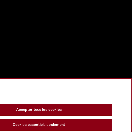
Accepter tous les cookies
Cookies essentiels seulement
s Act
Formulaire de rétractation