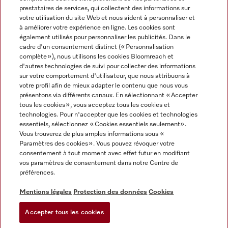
prestataires de services, qui collectent des informations sur
votre utilisation du site Web et nous aident à personnaliser et
à améliorer votre expérience en ligne. Les cookies sont
également utilisés pour personnaliser les publicités. Dans le
cadre d'un consentement distinct (« Personnalisation
complète »), nous utilisons les cookies Bloomreach et
Miele sur Instagram
Miele sur Youtube
d'autres technologies de suivi pour collecter des informations
sur votre comportement d'utilisateur, que nous attribuons à
votre profil afin de mieux adapter le contenu que nous vous
présentons via différents canaux. En sélectionnant « Accepter
tous les cookies », vous acceptez tous les cookies et
technologies. Pour n'accepter que les cookies et technologies
Informations légales
essentiels, sélectionnez « Cookies essentiels seulement».
Vous trouverez de plus amples informations sous «
CGV
Paramètres des cookies ». Vous pouvez révoquer votre
Protection des données
consentement à tout moment avec effet futur en modifiant
Conditions d’utilisation
vos paramètres de consentement dans notre Centre de
préférences.
Déclaration d'accessibilité
Digital Services Act
Mentions légales
Protection des données
Cookies
Formulaire de rétractation
Accepter tous les cookies
Paramètres des cookies