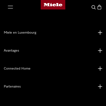
Page d'accueil de Miele
er au contenu
Recherch
Panier
Miele en Luxembourg
Avantages
Connected Home
Partenaires