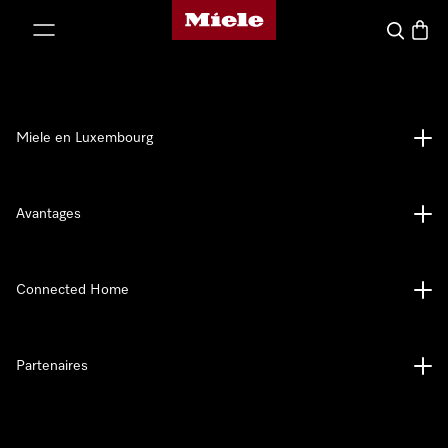
Page d'accueil de Miele
er au contenu
Recherch
Panier
Miele en Luxembourg
Avantages
Connected Home
Partenaires