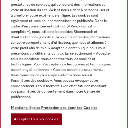
prestataires de services, qui collectent des informations sur
votre utilisation du site Web et nous aident à personnaliser et
à améliorer votre expérience en ligne. Les cookies sont
également utilisés pour personnaliser les publicités. Dans le
cadre d'un consentement distinct (« Personnalisation
complète »), nous utilisons les cookies Bloomreach et
Miele sur Instagram
Miele sur Youtube
d'autres technologies de suivi pour collecter des informations
sur votre comportement d'utilisateur, que nous attribuons à
votre profil afin de mieux adapter le contenu que nous vous
présentons via différents canaux. En sélectionnant « Accepter
tous les cookies », vous acceptez tous les cookies et
technologies. Pour n'accepter que les cookies et technologies
Informations légales
essentiels, sélectionnez « Cookies essentiels seulement».
Vous trouverez de plus amples informations sous «
CGV
Paramètres des cookies ». Vous pouvez révoquer votre
Protection des données
consentement à tout moment avec effet futur en modifiant
Conditions d’utilisation
vos paramètres de consentement dans notre Centre de
préférences.
Déclaration d'accessibilité
Digital Services Act
Mentions légales
Protection des données
Cookies
Formulaire de rétractation
Accepter tous les cookies
Paramètres des cookies