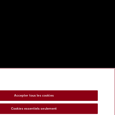
Accepter tous les cookies
Cookies essentiels seulement
s Act
Formulaire de rétractation