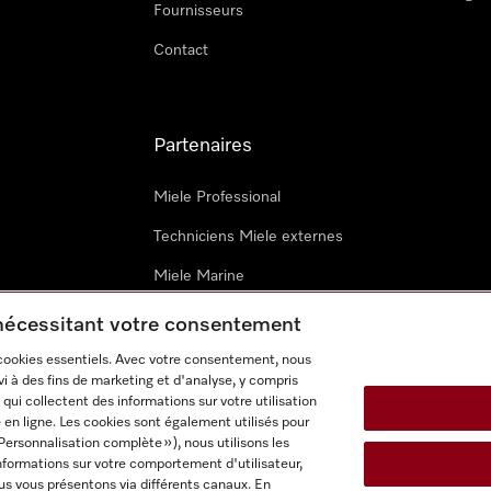
Fournisseurs
Contact
Partenaires
Miele Professional
Techniciens Miele externes
Miele Marine
Architectes & promoteurs
 nécessitant votre consentement
 cookies essentiels. Avec votre consentement, nous
i à des fins de marketing et d'analyse, y compris
qui collectent des informations sur votre utilisation
 en ligne. Les cookies sont également utilisés pour
Personnalisation complète »), nous utilisons les
nformations sur votre comportement d'utilisateur,
onditions d’utilisation
Déclaration d'accessibilité
Digital Service
us vous présentons via différents canaux. En