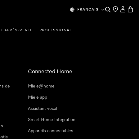
Recherche
Mes donn
Panier
FRANCAIS
CE APRÈS-VENTE
PROFESSIONAL
Connected Home
ns de
Miele@home
Miele app
Assistant vocal
Smart Home Integration
ts
Appareils connectables
antie