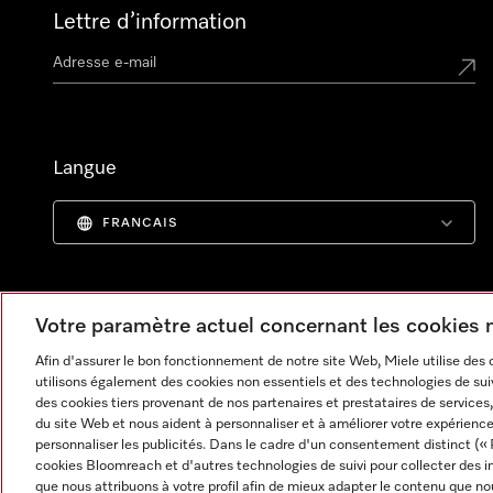
Lettre d’information
Langue
FRANCAIS
Votre paramètre actuel concernant les cookies
Afin d'assurer le bon fonctionnement de notre site Web, Miele utilise des
utilisons également des cookies non essentiels et des technologies de suiv
des cookies tiers provenant de nos partenaires et prestataires de services, 
du site Web et nous aident à personnaliser et à améliorer votre expérience
personnaliser les publicités. Dans le cadre d'un consentement distinct (« 
cookies Bloomreach et d'autres technologies de suivi pour collecter des i
Informations légales
CGV
Protection des données
C
que nous attribuons à votre profil afin de mieux adapter le contenu que no