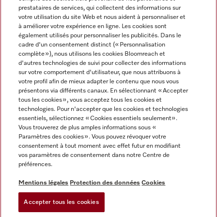
prestataires de services, qui collectent des informations sur
votre utilisation du site Web et nous aident à personnaliser et
à améliorer votre expérience en ligne. Les cookies sont
également utilisés pour personnaliser les publicités. Dans le
cadre d'un consentement distinct (« Personnalisation
complète »), nous utilisons les cookies Bloomreach et
Miele sur Instagram
Miele sur Youtube
d'autres technologies de suivi pour collecter des informations
sur votre comportement d'utilisateur, que nous attribuons à
votre profil afin de mieux adapter le contenu que nous vous
présentons via différents canaux. En sélectionnant « Accepter
tous les cookies », vous acceptez tous les cookies et
technologies. Pour n'accepter que les cookies et technologies
Informations légales
essentiels, sélectionnez « Cookies essentiels seulement».
Vous trouverez de plus amples informations sous «
CGV
Paramètres des cookies ». Vous pouvez révoquer votre
Protection des données
consentement à tout moment avec effet futur en modifiant
Conditions d’utilisation
vos paramètres de consentement dans notre Centre de
préférences.
Déclaration d'accessibilité
Digital Services Act
Mentions légales
Protection des données
Cookies
Formulaire de rétractation
Accepter tous les cookies
Paramètres des cookies