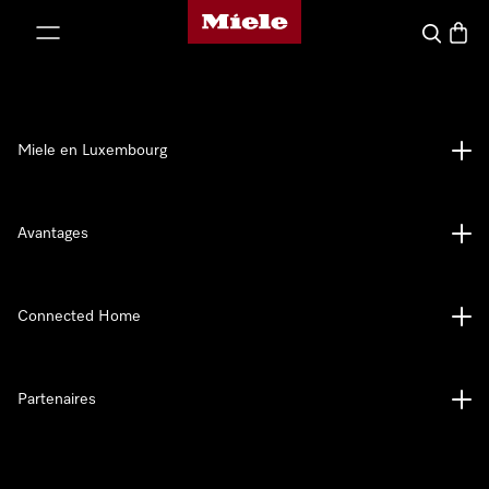
Page d'accueil de Miele
er au contenu
Recherch
Panier
Miele en Luxembourg
Avantages
Connected Home
Partenaires