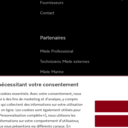
Fournisseurs
Contact
Partenaires
Miele Professional
Techniciens Miele externes
Miele Marine
Architectes & promoteurs
 nécessitant votre consentement
 cookies essentiels. Avec votre consentement, nous
i à des fins de marketing et d'analyse, y compris
qui collectent des informations sur votre utilisation
 en ligne. Les cookies sont également utilisés pour
Personnalisation complète »), nous utilisons les
nformations sur votre comportement d'utilisateur,
onditions d’utilisation
Déclaration d'accessibilité
Digital Service
us vous présentons via différents canaux. En