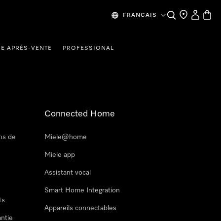
Recherche
Mes donn
Panier
FRANCAIS
CE APRÈS-VENTE
PROFESSIONAL
Connected Home
ns de
Miele@home
Miele app
Assistant vocal
Smart Home Integration
ts
Appareils connectables
antie