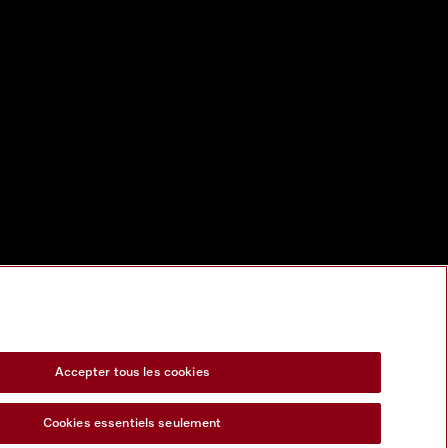
Accepter tous les cookies
Cookies essentiels seulement
s Act
Formulaire de rétractation