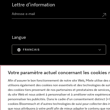
Lettre d’information
Langue
FRANCAIS
Votre paramètre actuel concernant les cookies
Afin d'assurer le bon fonctionnement de notre site Web, Miele utilise des
utilisons également des cookies non essentiels et des technologies de suiv
des cookies tiers provenant de nos partenaires et prestataires de services, 
du site Web et nous aident à personnaliser et à améliorer votre expérience
personnaliser les publicités. Dans le cadre d'un consentement distinct (« 
cookies Bloomreach et d'autres technologies de suivi pour collecter des i
Informations légales
CGV
Protection des données
C
que nous attribuons à votre profil afin de mieux adapter le contenu que no