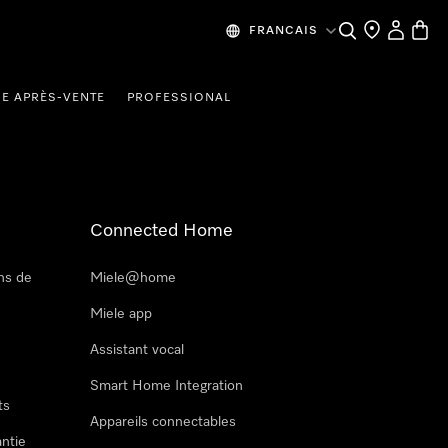
Recherche
Mes donn
Panier
FRANCAIS
CE APRÈS-VENTE
PROFESSIONAL
Connected Home
ns de
Miele@home
Miele app
Assistant vocal
Smart Home Integration
ts
Appareils connectables
antie