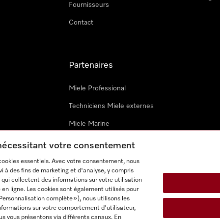
Fournisseurs
Contact
Partenaires
Miele Professional
Techniciens Miele externes
Miele Marine
Architectes & promoteurs
 nécessitant votre consentement
 cookies essentiels. Avec votre consentement, nous
i à des fins de marketing et d'analyse, y compris
qui collectent des informations sur votre utilisation
 en ligne. Les cookies sont également utilisés pour
Personnalisation complète »), nous utilisons les
nformations sur votre comportement d'utilisateur,
onditions d’utilisation
Déclaration d'accessibilité
Digital Service
us vous présentons via différents canaux. En