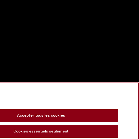
Accepter tous les cookies
Cookies essentiels seulement
s Act
Formulaire de rétractation