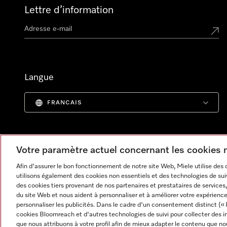
Lettre d’information
Langue
FRANCAIS
Votre paramètre actuel concernant les cookies
Afin d'assurer le bon fonctionnement de notre site Web, Miele utilise des
utilisons également des cookies non essentiels et des technologies de suiv
des cookies tiers provenant de nos partenaires et prestataires de services, 
du site Web et nous aident à personnaliser et à améliorer votre expérience
personnaliser les publicités. Dans le cadre d'un consentement distinct (« 
cookies Bloomreach et d'autres technologies de suivi pour collecter des i
Informations légales
CGV
Protection des données
C
que nous attribuons à votre profil afin de mieux adapter le contenu que no