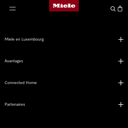
Page d'accueil de Miele
er au contenu
Recherch
Panier
Miele en Luxembourg
Avantages
Connected Home
Partenaires