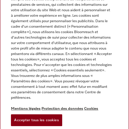
prestataires de services, qui collectent des informations sur
votre utilisation du site Web et nous aident à personnaliser et
à améliorer votre expérience en ligne. Les cookies sont
également utilisés pour personnaliser les publicités. Dans le
cadre d'un consentement distinct (« Personnalisation
complète »), nous utilisons les cookies Bloomreach et
Miele sur Instagram
Miele sur Youtube
d'autres technologies de suivi pour collecter des informations
sur votre comportement d'utilisateur, que nous attribuons à
votre profil afin de mieux adapter le contenu que nous vous
présentons via différents canaux. En sélectionnant « Accepter
tous les cookies », vous acceptez tous les cookies et
technologies. Pour n'accepter que les cookies et technologies
Informations légales
essentiels, sélectionnez « Cookies essentiels seulement».
Vous trouverez de plus amples informations sous «
CGV
Paramètres des cookies ». Vous pouvez révoquer votre
Protection des données
consentement à tout moment avec effet futur en modifiant
Conditions d’utilisation
vos paramètres de consentement dans notre Centre de
préférences.
Déclaration d'accessibilité
Digital Services Act
Mentions légales
Protection des données
Cookies
Formulaire de rétractation
Accepter tous les cookies
Paramètres des cookies