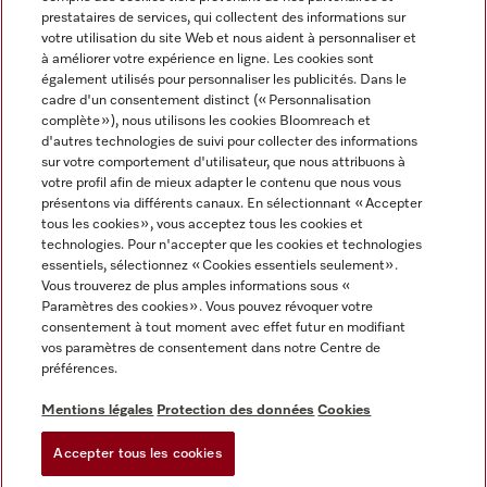
prestataires de services, qui collectent des informations sur
votre utilisation du site Web et nous aident à personnaliser et
à améliorer votre expérience en ligne. Les cookies sont
également utilisés pour personnaliser les publicités. Dans le
cadre d'un consentement distinct (« Personnalisation
complète »), nous utilisons les cookies Bloomreach et
Miele sur Instagram
Miele sur Youtube
d'autres technologies de suivi pour collecter des informations
sur votre comportement d'utilisateur, que nous attribuons à
votre profil afin de mieux adapter le contenu que nous vous
présentons via différents canaux. En sélectionnant « Accepter
tous les cookies », vous acceptez tous les cookies et
technologies. Pour n'accepter que les cookies et technologies
Informations légales
essentiels, sélectionnez « Cookies essentiels seulement».
Vous trouverez de plus amples informations sous «
CGV
Paramètres des cookies ». Vous pouvez révoquer votre
Protection des données
consentement à tout moment avec effet futur en modifiant
Conditions d’utilisation
vos paramètres de consentement dans notre Centre de
préférences.
Déclaration d'accessibilité
Digital Services Act
Mentions légales
Protection des données
Cookies
Formulaire de rétractation
Accepter tous les cookies
Paramètres des cookies