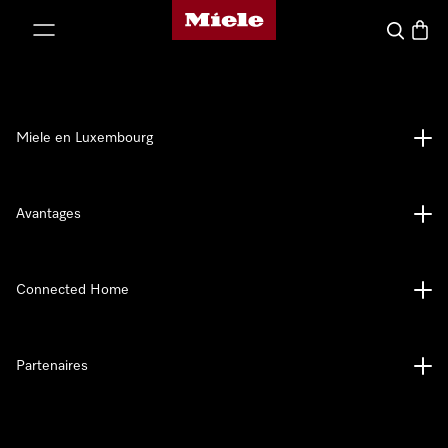
Page d'accueil de Miele
er au contenu
Recherch
Panier
Miele en Luxembourg
Avantages
Connected Home
Partenaires