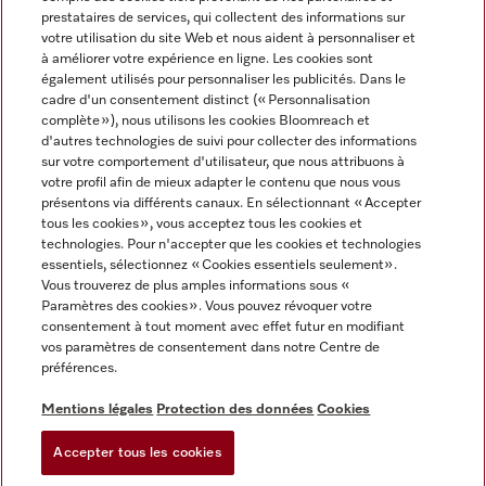
prestataires de services, qui collectent des informations sur
votre utilisation du site Web et nous aident à personnaliser et
à améliorer votre expérience en ligne. Les cookies sont
également utilisés pour personnaliser les publicités. Dans le
cadre d'un consentement distinct (« Personnalisation
complète »), nous utilisons les cookies Bloomreach et
Miele sur Instagram
Miele sur Youtube
d'autres technologies de suivi pour collecter des informations
sur votre comportement d'utilisateur, que nous attribuons à
votre profil afin de mieux adapter le contenu que nous vous
présentons via différents canaux. En sélectionnant « Accepter
tous les cookies », vous acceptez tous les cookies et
technologies. Pour n'accepter que les cookies et technologies
Informations légales
essentiels, sélectionnez « Cookies essentiels seulement».
Vous trouverez de plus amples informations sous «
CGV
Paramètres des cookies ». Vous pouvez révoquer votre
Protection des données
consentement à tout moment avec effet futur en modifiant
Conditions d’utilisation
vos paramètres de consentement dans notre Centre de
préférences.
Déclaration d'accessibilité
Digital Services Act
Mentions légales
Protection des données
Cookies
Formulaire de rétractation
Accepter tous les cookies
Paramètres des cookies