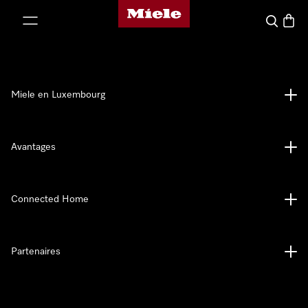
Page d'accueil de Miele
er au contenu
Recherch
Panier
Miele en Luxembourg
Avantages
Connected Home
Partenaires