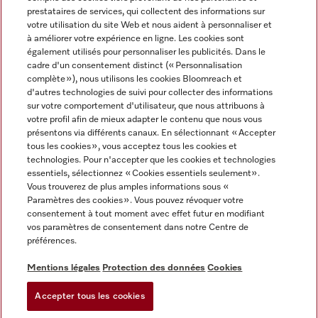
prestataires de services, qui collectent des informations sur
votre utilisation du site Web et nous aident à personnaliser et
à améliorer votre expérience en ligne. Les cookies sont
également utilisés pour personnaliser les publicités. Dans le
cadre d'un consentement distinct (« Personnalisation
complète »), nous utilisons les cookies Bloomreach et
Miele sur Instagram
Miele sur Youtube
d'autres technologies de suivi pour collecter des informations
sur votre comportement d'utilisateur, que nous attribuons à
votre profil afin de mieux adapter le contenu que nous vous
présentons via différents canaux. En sélectionnant « Accepter
tous les cookies », vous acceptez tous les cookies et
technologies. Pour n'accepter que les cookies et technologies
Informations légales
essentiels, sélectionnez « Cookies essentiels seulement».
Vous trouverez de plus amples informations sous «
CGV
Paramètres des cookies ». Vous pouvez révoquer votre
Protection des données
consentement à tout moment avec effet futur en modifiant
Conditions d’utilisation
vos paramètres de consentement dans notre Centre de
préférences.
Déclaration d'accessibilité
Digital Services Act
Mentions légales
Protection des données
Cookies
Formulaire de rétractation
Accepter tous les cookies
Paramètres des cookies