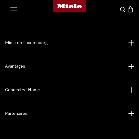
Page d'accueil de Miele
er au contenu
Recherch
Panier
Miele en Luxembourg
Avantages
Connected Home
Partenaires