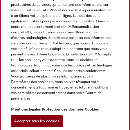
prestataires de services, qui collectent des informations sur
votre utilisation du site Web et nous aident à personnaliser et
à améliorer votre expérience en ligne. Les cookies sont
également utilisés pour personnaliser les publicités. Dans le
cadre d'un consentement distinct (« Personnalisation
complète »), nous utilisons les cookies Bloomreach et
Miele sur Instagram
Miele sur Youtube
d'autres technologies de suivi pour collecter des informations
sur votre comportement d'utilisateur, que nous attribuons à
votre profil afin de mieux adapter le contenu que nous vous
présentons via différents canaux. En sélectionnant « Accepter
tous les cookies », vous acceptez tous les cookies et
technologies. Pour n'accepter que les cookies et technologies
Informations légales
essentiels, sélectionnez « Cookies essentiels seulement».
Vous trouverez de plus amples informations sous «
CGV
Paramètres des cookies ». Vous pouvez révoquer votre
Protection des données
consentement à tout moment avec effet futur en modifiant
Conditions d’utilisation
vos paramètres de consentement dans notre Centre de
préférences.
Déclaration d'accessibilité
Digital Services Act
Mentions légales
Protection des données
Cookies
Formulaire de rétractation
Accepter tous les cookies
Paramètres des cookies