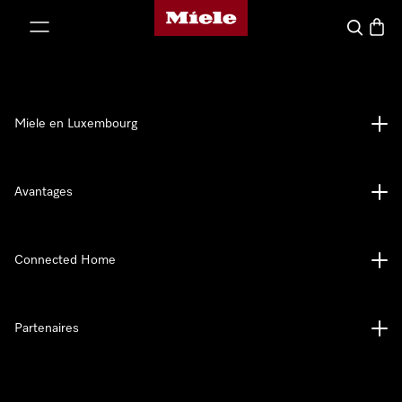
Page d'accueil de Miele
er au contenu
Recherch
Panier
Miele en Luxembourg
Avantages
Connected Home
Partenaires