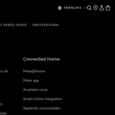
Recherche
Mes donn
Panier
FRANCAIS
CE APRÈS-VENTE
PROFESSIONAL
Connected Home
ns de
Miele@home
Miele app
Assistant vocal
Smart Home Integration
ts
Appareils connectables
antie