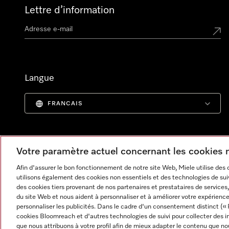
Lettre d’information
Langue
FRANCAIS
Votre paramètre actuel concernant les cookies
Afin d'assurer le bon fonctionnement de notre site Web, Miele utilise des
utilisons également des cookies non essentiels et des technologies de suiv
des cookies tiers provenant de nos partenaires et prestataires de services, 
du site Web et nous aident à personnaliser et à améliorer votre expérience
personnaliser les publicités. Dans le cadre d'un consentement distinct (« 
cookies Bloomreach et d'autres technologies de suivi pour collecter des i
Informations légales
CGV
Protection des données
C
que nous attribuons à votre profil afin de mieux adapter le contenu que no