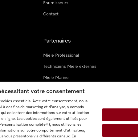
Fournisseurs
Contact
Partenaires
Miele Professional
Techniciens Miele externes
Miele Marine
Architectes & promoteurs
 nécessitant votre consentement
 cookies essentiels. Avec votre consentement, nous
i à des fins de marketing et d'analyse, y compris
qui collectent des informations sur votre utilisation
 en ligne. Les cookies sont également utilisés pour
Personnalisation complète »), nous utilisons les
nformations sur votre comportement d'utilisateur,
onditions d’utilisation
Déclaration d'accessibilité
Digital Service
us vous présentons via différents canaux. En