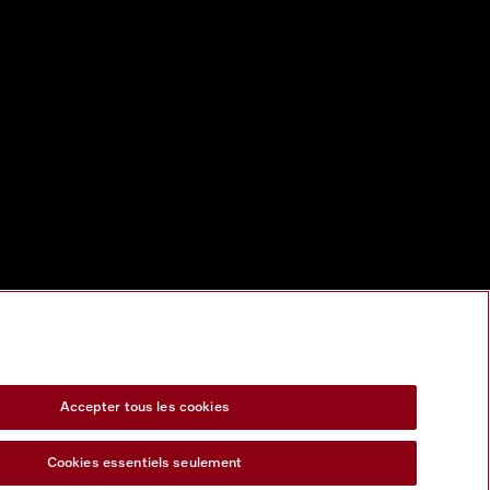
Accepter tous les cookies
Cookies essentiels seulement
s Act
Formulaire de rétractation