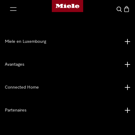
Page d'accueil de Miele
er au contenu
Recherch
Panier
Miele en Luxembourg
Avantages
Connected Home
Partenaires