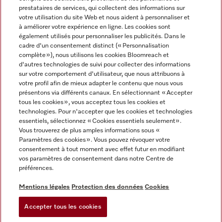
prestataires de services, qui collectent des informations sur
votre utilisation du site Web et nous aident à personnaliser et
à améliorer votre expérience en ligne. Les cookies sont
également utilisés pour personnaliser les publicités. Dans le
cadre d'un consentement distinct (« Personnalisation
complète »), nous utilisons les cookies Bloomreach et
Miele sur Instagram
Miele sur Youtube
d'autres technologies de suivi pour collecter des informations
sur votre comportement d'utilisateur, que nous attribuons à
votre profil afin de mieux adapter le contenu que nous vous
présentons via différents canaux. En sélectionnant « Accepter
tous les cookies », vous acceptez tous les cookies et
technologies. Pour n'accepter que les cookies et technologies
Informations légales
essentiels, sélectionnez « Cookies essentiels seulement».
Vous trouverez de plus amples informations sous «
CGV
Paramètres des cookies ». Vous pouvez révoquer votre
Protection des données
consentement à tout moment avec effet futur en modifiant
Conditions d’utilisation
vos paramètres de consentement dans notre Centre de
préférences.
Déclaration d'accessibilité
Digital Services Act
Mentions légales
Protection des données
Cookies
Formulaire de rétractation
Accepter tous les cookies
Paramètres des cookies