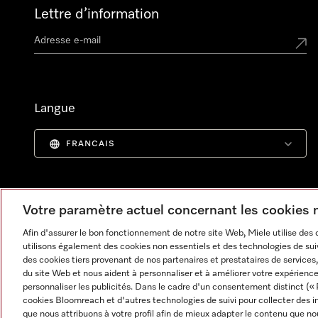
Lettre d’information
Langue
FRANCAIS
Votre paramètre actuel concernant les cookies
Afin d'assurer le bon fonctionnement de notre site Web, Miele utilise des
utilisons également des cookies non essentiels et des technologies de suiv
des cookies tiers provenant de nos partenaires et prestataires de services, 
du site Web et nous aident à personnaliser et à améliorer votre expérience
personnaliser les publicités. Dans le cadre d'un consentement distinct (« 
cookies Bloomreach et d'autres technologies de suivi pour collecter des i
Informations légales
CGV
Protection des données
C
que nous attribuons à votre profil afin de mieux adapter le contenu que no