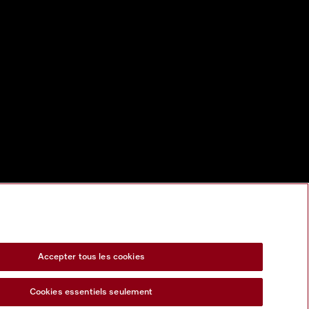
Accepter tous les cookies
Cookies essentiels seulement
s Act
Formulaire de rétractation