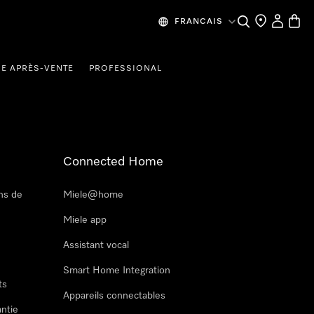
Recherche
Mes donn
Panier
FRANCAIS
CE APRÈS-VENTE
PROFESSIONAL
Connected Home
ns de
Miele@home
Miele app
Assistant vocal
Smart Home Integration
ts
Appareils connectables
antie