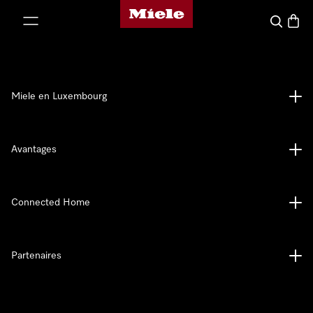
Page d'accueil de Miele
er au contenu
Recherch
Panier
Miele en Luxembourg
Avantages
Connected Home
Partenaires