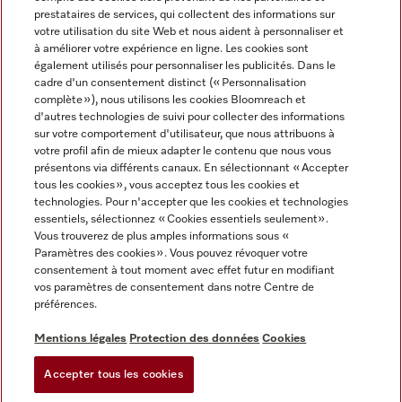
prestataires de services, qui collectent des informations sur
votre utilisation du site Web et nous aident à personnaliser et
à améliorer votre expérience en ligne. Les cookies sont
également utilisés pour personnaliser les publicités. Dans le
cadre d'un consentement distinct (« Personnalisation
complète »), nous utilisons les cookies Bloomreach et
Miele sur Instagram
Miele sur Youtube
d'autres technologies de suivi pour collecter des informations
sur votre comportement d'utilisateur, que nous attribuons à
votre profil afin de mieux adapter le contenu que nous vous
présentons via différents canaux. En sélectionnant « Accepter
tous les cookies », vous acceptez tous les cookies et
technologies. Pour n'accepter que les cookies et technologies
Informations légales
essentiels, sélectionnez « Cookies essentiels seulement».
Vous trouverez de plus amples informations sous «
CGV
Paramètres des cookies ». Vous pouvez révoquer votre
Protection des données
consentement à tout moment avec effet futur en modifiant
Conditions d’utilisation
vos paramètres de consentement dans notre Centre de
préférences.
Déclaration d'accessibilité
Digital Services Act
Mentions légales
Protection des données
Cookies
Formulaire de rétractation
Accepter tous les cookies
Paramètres des cookies