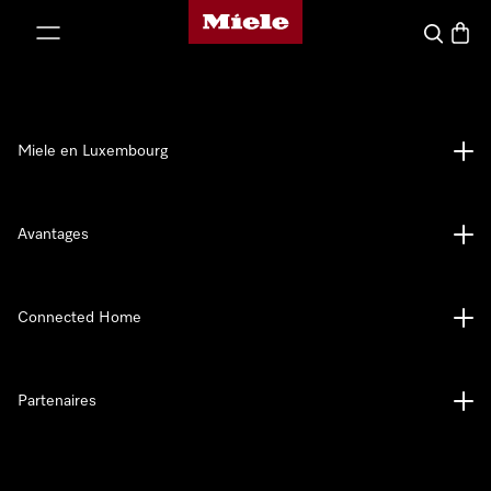
Page d'accueil de Miele
er au contenu
Recherch
Panier
Miele en Luxembourg
Avantages
Connected Home
Partenaires