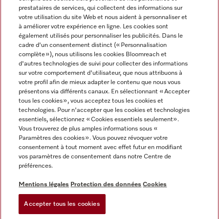
prestataires de services, qui collectent des informations sur
votre utilisation du site Web et nous aident à personnaliser et
à améliorer votre expérience en ligne. Les cookies sont
également utilisés pour personnaliser les publicités. Dans le
cadre d'un consentement distinct (« Personnalisation
complète »), nous utilisons les cookies Bloomreach et
Miele sur Instagram
Miele sur Youtube
d'autres technologies de suivi pour collecter des informations
sur votre comportement d'utilisateur, que nous attribuons à
votre profil afin de mieux adapter le contenu que nous vous
présentons via différents canaux. En sélectionnant « Accepter
tous les cookies », vous acceptez tous les cookies et
technologies. Pour n'accepter que les cookies et technologies
Informations légales
essentiels, sélectionnez « Cookies essentiels seulement».
Vous trouverez de plus amples informations sous «
CGV
Paramètres des cookies ». Vous pouvez révoquer votre
Protection des données
consentement à tout moment avec effet futur en modifiant
Conditions d’utilisation
vos paramètres de consentement dans notre Centre de
préférences.
Déclaration d'accessibilité
Digital Services Act
Mentions légales
Protection des données
Cookies
Formulaire de rétractation
Accepter tous les cookies
Paramètres des cookies