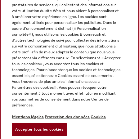
prestataires de services, qui collectent des informations sur
votre utilisation du site Web et nous aident à personnaliser et
à améliorer votre expérience en ligne. Les cookies sont
également utilisés pour personnaliser les publicités. Dans le
cadre d'un consentement distinct (« Personnalisation
complète »), nous utilisons les cookies Bloomreach et
Miele sur Instagram
Miele sur Youtube
d'autres technologies de suivi pour collecter des informations
sur votre comportement d'utilisateur, que nous attribuons à
votre profil afin de mieux adapter le contenu que nous vous
présentons via différents canaux. En sélectionnant « Accepter
tous les cookies », vous acceptez tous les cookies et
technologies. Pour n'accepter que les cookies et technologies
Informations légales
essentiels, sélectionnez « Cookies essentiels seulement».
Vous trouverez de plus amples informations sous «
CGV
Paramètres des cookies ». Vous pouvez révoquer votre
Protection des données
consentement à tout moment avec effet futur en modifiant
Conditions d’utilisation
vos paramètres de consentement dans notre Centre de
préférences.
Déclaration d'accessibilité
Digital Services Act
Mentions légales
Protection des données
Cookies
Formulaire de rétractation
Accepter tous les cookies
Paramètres des cookies