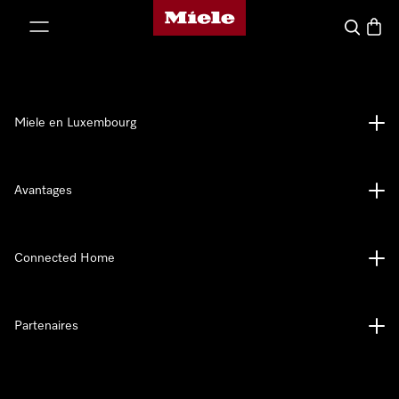
Page d'accueil de Miele
er au contenu
Recherch
Panier
Miele en Luxembourg
Avantages
Connected Home
Partenaires