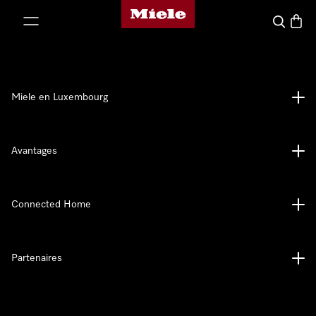
Page d'accueil de Miele
er au contenu
Recherch
Panier
Miele en Luxembourg
Avantages
Connected Home
Partenaires