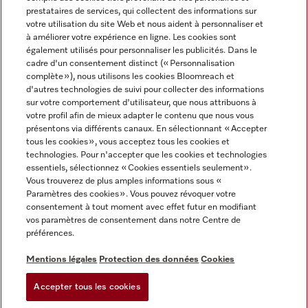
prestataires de services, qui collectent des informations sur
votre utilisation du site Web et nous aident à personnaliser et
à améliorer votre expérience en ligne. Les cookies sont
également utilisés pour personnaliser les publicités. Dans le
cadre d'un consentement distinct (« Personnalisation
complète »), nous utilisons les cookies Bloomreach et
Miele sur Instagram
Miele sur Youtube
d'autres technologies de suivi pour collecter des informations
sur votre comportement d'utilisateur, que nous attribuons à
votre profil afin de mieux adapter le contenu que nous vous
présentons via différents canaux. En sélectionnant « Accepter
tous les cookies », vous acceptez tous les cookies et
technologies. Pour n'accepter que les cookies et technologies
Informations légales
essentiels, sélectionnez « Cookies essentiels seulement».
Vous trouverez de plus amples informations sous «
CGV
Paramètres des cookies ». Vous pouvez révoquer votre
Protection des données
consentement à tout moment avec effet futur en modifiant
Conditions d’utilisation
vos paramètres de consentement dans notre Centre de
préférences.
Déclaration d'accessibilité
Digital Services Act
Mentions légales
Protection des données
Cookies
Formulaire de rétractation
Accepter tous les cookies
Paramètres des cookies