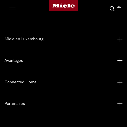
Page d'accueil de Miele
er au contenu
Recherch
Panier
Miele en Luxembourg
Avantages
Connected Home
Partenaires