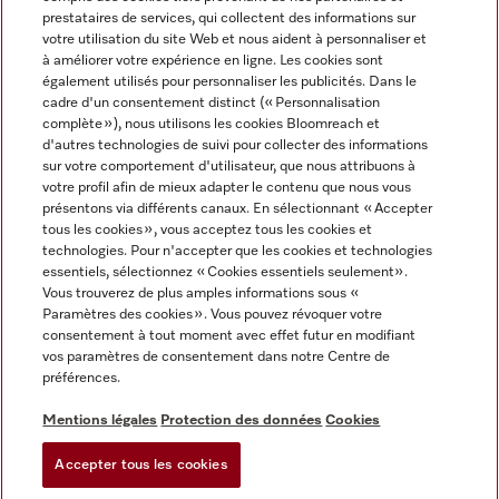
prestataires de services, qui collectent des informations sur
votre utilisation du site Web et nous aident à personnaliser et
à améliorer votre expérience en ligne. Les cookies sont
également utilisés pour personnaliser les publicités. Dans le
cadre d'un consentement distinct (« Personnalisation
complète »), nous utilisons les cookies Bloomreach et
Miele sur Instagram
Miele sur Youtube
d'autres technologies de suivi pour collecter des informations
sur votre comportement d'utilisateur, que nous attribuons à
votre profil afin de mieux adapter le contenu que nous vous
présentons via différents canaux. En sélectionnant « Accepter
tous les cookies », vous acceptez tous les cookies et
technologies. Pour n'accepter que les cookies et technologies
Informations légales
essentiels, sélectionnez « Cookies essentiels seulement».
Vous trouverez de plus amples informations sous «
CGV
Paramètres des cookies ». Vous pouvez révoquer votre
Protection des données
consentement à tout moment avec effet futur en modifiant
Conditions d’utilisation
vos paramètres de consentement dans notre Centre de
préférences.
Déclaration d'accessibilité
Digital Services Act
Mentions légales
Protection des données
Cookies
Formulaire de rétractation
Accepter tous les cookies
Paramètres des cookies