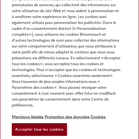
prestataires de services, qui collectent des informations sur
votre utilisation du site Web et nous aident à personnaliser et
à améliorer votre expérience en ligne. Les cookies sont
également utilisés pour personnaliser les publicités. Dans le
cadre d'un consentement distinct (« Personnalisation
complète »), nous utilisons les cookies Bloomreach et
Miele sur Instagram
Miele sur Youtube
d'autres technologies de suivi pour collecter des informations
sur votre comportement d'utilisateur, que nous attribuons à
votre profil afin de mieux adapter le contenu que nous vous
présentons via différents canaux. En sélectionnant « Accepter
tous les cookies », vous acceptez tous les cookies et
technologies. Pour n'accepter que les cookies et technologies
Informations légales
essentiels, sélectionnez « Cookies essentiels seulement».
Vous trouverez de plus amples informations sous «
CGV
Paramètres des cookies ». Vous pouvez révoquer votre
Protection des données
consentement à tout moment avec effet futur en modifiant
Conditions d’utilisation
vos paramètres de consentement dans notre Centre de
préférences.
Déclaration d'accessibilité
Digital Services Act
Mentions légales
Protection des données
Cookies
Formulaire de rétractation
Accepter tous les cookies
Paramètres des cookies