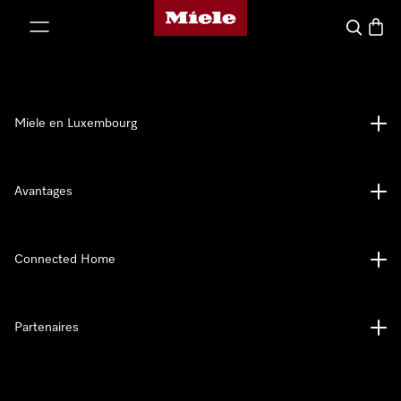
Page d'accueil de Miele
er au contenu
Recherch
Panier
Miele en Luxembourg
Avantages
Connected Home
Partenaires