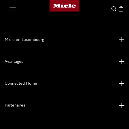
Page d'accueil de Miele
er au contenu
Recherch
Panier
Miele en Luxembourg
Avantages
Connected Home
Partenaires