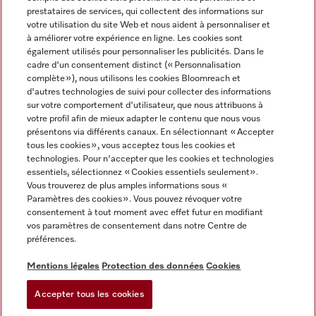
prestataires de services, qui collectent des informations sur
votre utilisation du site Web et nous aident à personnaliser et
à améliorer votre expérience en ligne. Les cookies sont
également utilisés pour personnaliser les publicités. Dans le
cadre d'un consentement distinct (« Personnalisation
complète »), nous utilisons les cookies Bloomreach et
Miele sur Instagram
Miele sur Youtube
d'autres technologies de suivi pour collecter des informations
sur votre comportement d'utilisateur, que nous attribuons à
votre profil afin de mieux adapter le contenu que nous vous
présentons via différents canaux. En sélectionnant « Accepter
tous les cookies », vous acceptez tous les cookies et
technologies. Pour n'accepter que les cookies et technologies
Informations légales
essentiels, sélectionnez « Cookies essentiels seulement».
Vous trouverez de plus amples informations sous «
CGV
Paramètres des cookies ». Vous pouvez révoquer votre
Protection des données
consentement à tout moment avec effet futur en modifiant
Conditions d’utilisation
vos paramètres de consentement dans notre Centre de
préférences.
Déclaration d'accessibilité
Digital Services Act
Mentions légales
Protection des données
Cookies
Formulaire de rétractation
Accepter tous les cookies
Paramètres des cookies