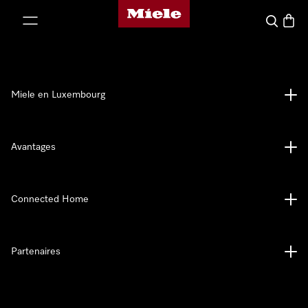
Page d'accueil de Miele
er au contenu
Recherch
Panier
Miele en Luxembourg
Avantages
Connected Home
Partenaires