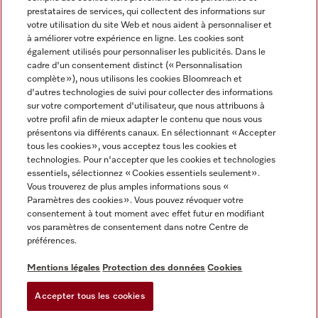
prestataires de services, qui collectent des informations sur
votre utilisation du site Web et nous aident à personnaliser et
à améliorer votre expérience en ligne. Les cookies sont
également utilisés pour personnaliser les publicités. Dans le
cadre d'un consentement distinct (« Personnalisation
complète »), nous utilisons les cookies Bloomreach et
Miele sur Instagram
Miele sur Youtube
d'autres technologies de suivi pour collecter des informations
sur votre comportement d'utilisateur, que nous attribuons à
votre profil afin de mieux adapter le contenu que nous vous
présentons via différents canaux. En sélectionnant « Accepter
tous les cookies », vous acceptez tous les cookies et
technologies. Pour n'accepter que les cookies et technologies
Informations légales
essentiels, sélectionnez « Cookies essentiels seulement».
Vous trouverez de plus amples informations sous «
CGV
Paramètres des cookies ». Vous pouvez révoquer votre
Protection des données
consentement à tout moment avec effet futur en modifiant
Conditions d’utilisation
vos paramètres de consentement dans notre Centre de
préférences.
Déclaration d'accessibilité
Digital Services Act
Mentions légales
Protection des données
Cookies
Formulaire de rétractation
Accepter tous les cookies
Paramètres des cookies