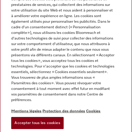
prestataires de services, qui collectent des informations sur
votre utilisation du site Web et nous aident à personnaliser et
à améliorer votre expérience en ligne. Les cookies sont
également utilisés pour personnaliser les publicités. Dans le
cadre d'un consentement distinct (« Personnalisation
complète »), nous utilisons les cookies Bloomreach et
Miele sur Instagram
Miele sur Youtube
d'autres technologies de suivi pour collecter des informations
sur votre comportement d'utilisateur, que nous attribuons à
votre profil afin de mieux adapter le contenu que nous vous
présentons via différents canaux. En sélectionnant « Accepter
tous les cookies », vous acceptez tous les cookies et
technologies. Pour n'accepter que les cookies et technologies
Informations légales
essentiels, sélectionnez « Cookies essentiels seulement».
Vous trouverez de plus amples informations sous «
CGV
Paramètres des cookies ». Vous pouvez révoquer votre
Protection des données
consentement à tout moment avec effet futur en modifiant
Conditions d’utilisation
vos paramètres de consentement dans notre Centre de
préférences.
Déclaration d'accessibilité
Digital Services Act
Mentions légales
Protection des données
Cookies
Formulaire de rétractation
Accepter tous les cookies
Paramètres des cookies