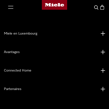
Page d'accueil de Miele
er au contenu
Recherch
Panier
Miele en Luxembourg
Avantages
Connected Home
Partenaires