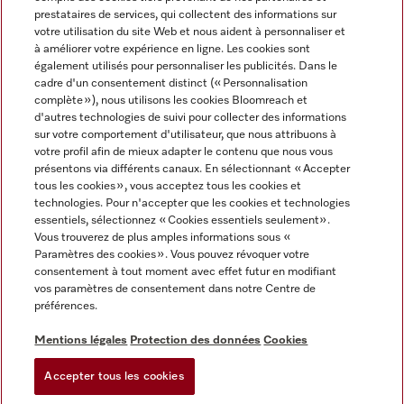
prestataires de services, qui collectent des informations sur
votre utilisation du site Web et nous aident à personnaliser et
à améliorer votre expérience en ligne. Les cookies sont
également utilisés pour personnaliser les publicités. Dans le
cadre d'un consentement distinct (« Personnalisation
complète »), nous utilisons les cookies Bloomreach et
Miele sur Instagram
Miele sur Youtube
d'autres technologies de suivi pour collecter des informations
sur votre comportement d'utilisateur, que nous attribuons à
votre profil afin de mieux adapter le contenu que nous vous
présentons via différents canaux. En sélectionnant « Accepter
tous les cookies », vous acceptez tous les cookies et
technologies. Pour n'accepter que les cookies et technologies
Informations légales
essentiels, sélectionnez « Cookies essentiels seulement».
Vous trouverez de plus amples informations sous «
CGV
Paramètres des cookies ». Vous pouvez révoquer votre
Protection des données
consentement à tout moment avec effet futur en modifiant
Conditions d’utilisation
vos paramètres de consentement dans notre Centre de
préférences.
Déclaration d'accessibilité
Digital Services Act
Mentions légales
Protection des données
Cookies
Formulaire de rétractation
Accepter tous les cookies
Paramètres des cookies