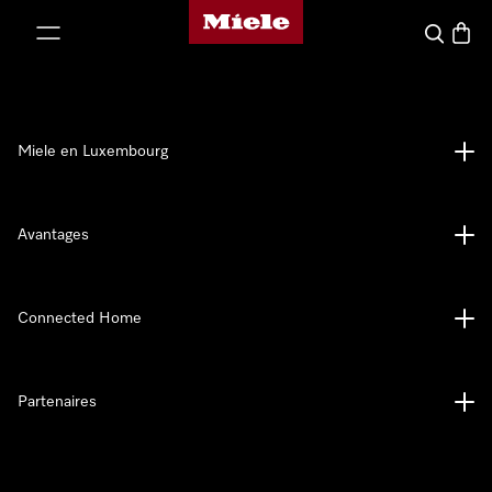
Page d'accueil de Miele
er au contenu
Recherch
Panier
Miele en Luxembourg
Avantages
Connected Home
Partenaires