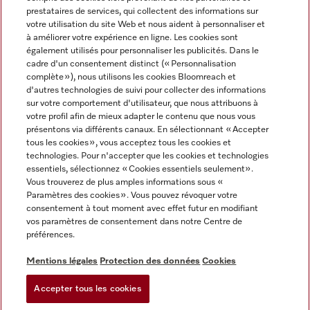
prestataires de services, qui collectent des informations sur
votre utilisation du site Web et nous aident à personnaliser et
à améliorer votre expérience en ligne. Les cookies sont
également utilisés pour personnaliser les publicités. Dans le
cadre d'un consentement distinct (« Personnalisation
complète »), nous utilisons les cookies Bloomreach et
Miele sur Instagram
Miele sur Youtube
d'autres technologies de suivi pour collecter des informations
sur votre comportement d'utilisateur, que nous attribuons à
votre profil afin de mieux adapter le contenu que nous vous
présentons via différents canaux. En sélectionnant « Accepter
tous les cookies », vous acceptez tous les cookies et
technologies. Pour n'accepter que les cookies et technologies
Informations légales
essentiels, sélectionnez « Cookies essentiels seulement».
Vous trouverez de plus amples informations sous «
CGV
Paramètres des cookies ». Vous pouvez révoquer votre
Protection des données
consentement à tout moment avec effet futur en modifiant
Conditions d’utilisation
vos paramètres de consentement dans notre Centre de
préférences.
Déclaration d'accessibilité
Digital Services Act
Mentions légales
Protection des données
Cookies
Formulaire de rétractation
Accepter tous les cookies
Paramètres des cookies