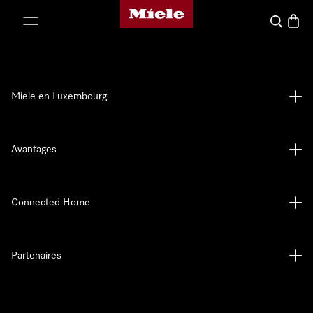
Page d'accueil de Miele
er au contenu
Recherch
Panier
Miele en Luxembourg
Avantages
Connected Home
Partenaires