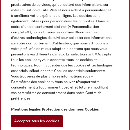
prestataires de services, qui collectent des informations sur
votre utilisation du site Web et nous aident à personnaliser et
à améliorer votre expérience en ligne. Les cookies sont
également utilisés pour personnaliser les publicités. Dans le
cadre d'un consentement distinct (« Personnalisation
complète »), nous utilisons les cookies Bloomreach et
Miele sur Instagram
Miele sur Youtube
d'autres technologies de suivi pour collecter des informations
sur votre comportement d'utilisateur, que nous attribuons à
votre profil afin de mieux adapter le contenu que nous vous
présentons via différents canaux. En sélectionnant « Accepter
tous les cookies », vous acceptez tous les cookies et
technologies. Pour n'accepter que les cookies et technologies
Informations légales
essentiels, sélectionnez « Cookies essentiels seulement».
Vous trouverez de plus amples informations sous «
CGV
Paramètres des cookies ». Vous pouvez révoquer votre
Protection des données
consentement à tout moment avec effet futur en modifiant
Conditions d’utilisation
vos paramètres de consentement dans notre Centre de
préférences.
Déclaration d'accessibilité
Digital Services Act
Mentions légales
Protection des données
Cookies
Formulaire de rétractation
Accepter tous les cookies
Paramètres des cookies