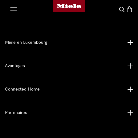
Page d'accueil de Miele
er au contenu
Recherch
Panier
Miele en Luxembourg
Avantages
Connected Home
Partenaires