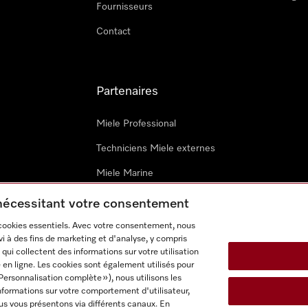
Fournisseurs
Contact
Partenaires
Miele Professional
Techniciens Miele externes
Miele Marine
Architectes & promoteurs
 nécessitant votre consentement
 cookies essentiels. Avec votre consentement, nous
i à des fins de marketing et d'analyse, y compris
qui collectent des informations sur votre utilisation
 en ligne. Les cookies sont également utilisés pour
Personnalisation complète »), nous utilisons les
nformations sur votre comportement d'utilisateur,
onditions d’utilisation
Déclaration d'accessibilité
Digital Service
us vous présentons via différents canaux. En