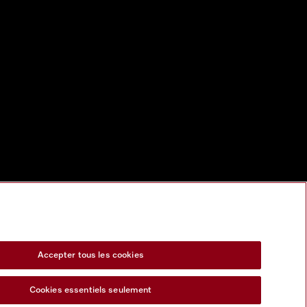
Accepter tous les cookies
Cookies essentiels seulement
s Act
Formulaire de rétractation