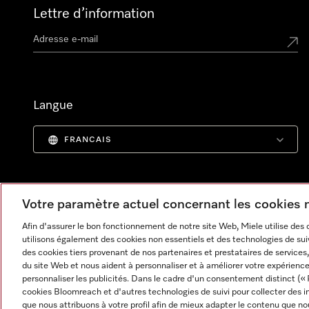
Lettre d’information
Langue
FRANCAIS
Votre paramètre actuel concernant les cookies
Afin d'assurer le bon fonctionnement de notre site Web, Miele utilise des
utilisons également des cookies non essentiels et des technologies de suiv
des cookies tiers provenant de nos partenaires et prestataires de services, 
du site Web et nous aident à personnaliser et à améliorer votre expérience
personnaliser les publicités. Dans le cadre d'un consentement distinct (« 
cookies Bloomreach et d'autres technologies de suivi pour collecter des i
Informations légales
CGV
Protection des données
C
que nous attribuons à votre profil afin de mieux adapter le contenu que no