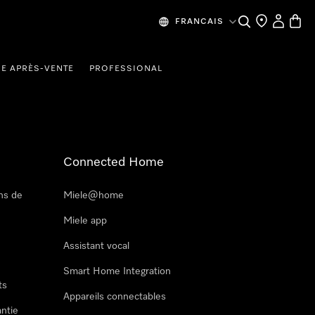
Recherche
Mes donn
Panier
FRANCAIS
CE APRÈS-VENTE
PROFESSIONAL
Connected Home
ns de
Miele@home
Miele app
Assistant vocal
Smart Home Integration
ts
Appareils connectables
antie