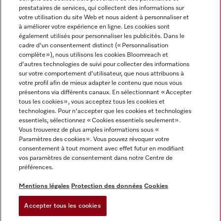
prestataires de services, qui collectent des informations sur
votre utilisation du site Web et nous aident à personnaliser et
à améliorer votre expérience en ligne. Les cookies sont
également utilisés pour personnaliser les publicités. Dans le
cadre d'un consentement distinct (« Personnalisation
complète »), nous utilisons les cookies Bloomreach et
Miele sur Instagram
Miele sur Youtube
d'autres technologies de suivi pour collecter des informations
sur votre comportement d'utilisateur, que nous attribuons à
votre profil afin de mieux adapter le contenu que nous vous
présentons via différents canaux. En sélectionnant « Accepter
tous les cookies », vous acceptez tous les cookies et
technologies. Pour n'accepter que les cookies et technologies
Informations légales
essentiels, sélectionnez « Cookies essentiels seulement».
Vous trouverez de plus amples informations sous «
CGV
Paramètres des cookies ». Vous pouvez révoquer votre
Protection des données
consentement à tout moment avec effet futur en modifiant
Conditions d’utilisation
vos paramètres de consentement dans notre Centre de
préférences.
Déclaration d'accessibilité
Digital Services Act
Mentions légales
Protection des données
Cookies
Formulaire de rétractation
Accepter tous les cookies
Paramètres des cookies