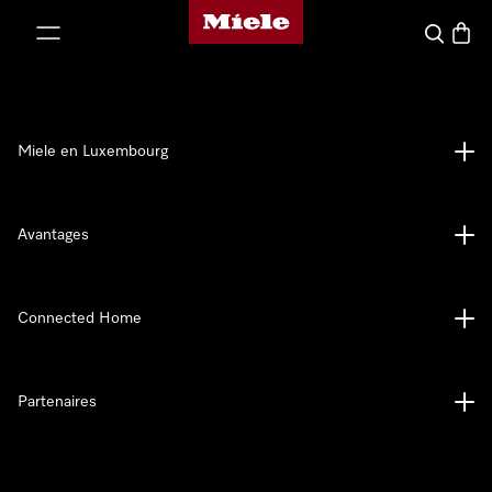
Page d'accueil de Miele
er au contenu
Recherch
Panier
Miele en Luxembourg
Avantages
Connected Home
Partenaires